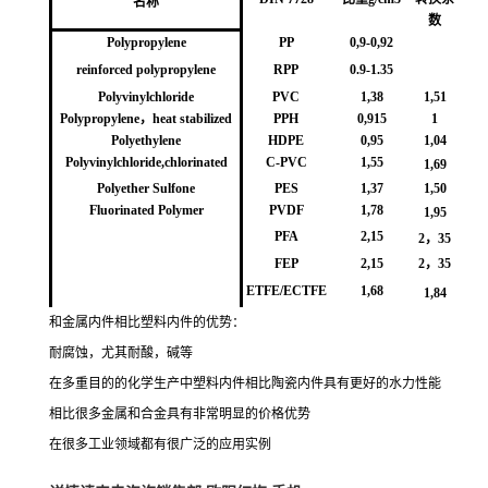
名称
数
Polypropylene
PP
0,9-0,92
reinforced polypropylene
RPP
0.9-1.35
Polyvinylchloride
PVC
1,38
1,51
Polypropylene，heat stabilized
PPH
0,915
1
Polyethylene
HDPE
0,95
1,04
Polyvinylchloride,chlorinated
C-PVC
1,55
1,69
Polyether Sulfone
PES
1,37
1,50
Fluorinated Polymer
PVDF
1,78
1,95
PFA
2,15
2
，
35
FEP
2,15
2，35
ETFE/ECTFE
1,68
1,84
和金属内件相比塑料内件的优势：
耐腐蚀，尤其耐酸，碱等
在多重目的的化学生产中塑料内件相比陶瓷内件具有更好的水力性能
相比很多金属和合金具有非常明显的价格优势
在很多工业领域都有很广泛的应用实例