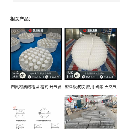
相关产品：
四氟材质的槽盘 槽式 升气管
塑料板波纹 应用 硫酸 天然气
式 圆盘式分布器 萍乡科隆生
废气净化 解吸脱气等
产厂家