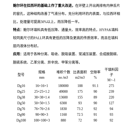
鲍尔环在拉西环的基础上作了重大改进，
在环壁上开出两排有内伸舌片
的窗孔，这种结构改善了气液分布，充分利用环的内表面，与拉西环相
比，处理量可提高50%以上，而压降低一半。
特点：
鲍尔环填料具有低压降、通量大、效率高的特点，HYPAK填料
较同类尺寸的PALL环具有更低的压降及更高的传质效率，而且在填料
层内液体分布好。
应用：
适用于各种分离、吸收、脱吸装置、常减压装置、合成胺脱碳、
脱硫系统、乙苯分离、异辛烷、甲笨分离等。
干填料因
规格
堆积个数
比表面积
空隙率
型号
子
mm
no./m
3
m
2
/m
3
%
M
>
-1
Dg16
16×16×1
180000
188
91.1
275
Dg25
25×25×1.2
49000
175
90
239
Dg38
38×38×1.4
13600
155
89
220
Dg50
50×50×1.5
6300
93
90
127
Dg76
76×76×2.6
1830
73.2
92
94
Dg90
90×90×3
1160
72.5
91
93
Dg100
100×100×3
880
72
90
92