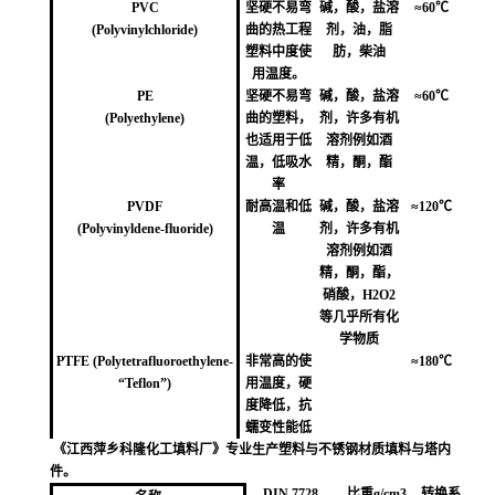
PVC
坚硬不易弯
碱，酸，盐溶
≈60℃
(Polyvinylchloride)
曲的热工程
剂，油，脂
塑料中度使
肪，柴油
用温度。
PE
坚硬不易弯
碱，酸，盐溶
≈60℃
(Polyethylene)
曲的塑料，
剂，许多有机
也适用于低
溶剂例如酒
温，低吸水
精，酮，酯
率
PVDF
耐高温和低
碱，酸，盐溶
≈120℃
(Polyvinyldene-fluoride)
温
剂，许多有机
溶剂例如酒
精，酮，酯，
硝酸，H2O2
等几乎所有化
学物质
PTFE (Polytetrafluoroethylene-
非常高的使
≈180℃
“Teflon”)
用温度，硬
度降低，抗
蠕变性能低
《江西萍乡科隆化工填料厂》
专业生产
塑料与不锈钢材质填料与塔内
件。
DIN 7728
比重g/cm3
转换系