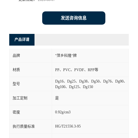
书
发送咨询信息
荣
产品详请
誉
品牌
"萍乡科隆“牌
联
材质
PP、PVC、PVDF、RPP等
系
Dg16、Dg25、Dg38、Dg50、Dg76、Dg90、
型号
Dg100、Dg125、Dg150
方
加工定制
是
式
0.92g/cm3
密度
在
HG/T21556.3-95
执行质量标准
线