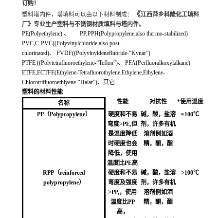
订购！
《
塑料塔内件
，
塔填料可以由以下材料制成：
江西萍乡科隆化工填料
厂》专业生产塑料与不锈钢材质填料与塔内件。
PE(Polyethylene) 、 PP,PPH(Polypropylene,also thermo-stabilized)
PVC,C-PVC((Polyvinylchloride,also post-
chlorinated)、 PVDF((Polyvinyldenefluoride-“Kynar”)
PTFE ((Polytetrafluoroethylene-“Teflon”)、 PFA(Perfluoralkoxylalkane)
ETFE,ECTFE(Ethylene-Tetrafluorothylene,Ethylene,Ethylene-
Chlorotrifluoroethlyene-“Halar”)、其它
塑料的材料性能
性能
对抗性
*使用温度
名称
PP（Polypropylene）
硬度和不易
碱，酸，盐溶
≈100℃
弯度>PE,但
剂，许多有机
是温度降低
溶剂例如酒
时硬度也会
精，酮，酯
降低，使用
温度比PE高
RPP（
reinforced
硬度和不易
碱，酸，盐溶
>100℃
polypropylene
）
弯度
及强度
剂，许多有机
>P
P
,，使用
溶剂例如酒
温度比P
P
精，酮，酯
高
，