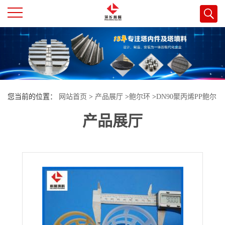
公
司
首
您当前的位置：
网站首页
>
产品展厅
>
鲍尔环
>
DN90聚丙烯PP鲍尔
页
产品展厅
环填料高清
公
司
介
绍