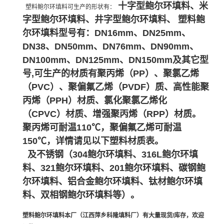
十字型鲍尔环填料、米
塑料鲍尔环填料可生产的形状有：
字型鲍尔环填料、井字型鲍尔环填料、
塑料鲍
尔环填料
型号有：DN16
mm
、DN25
mm
、
DN38、DN50
mm
、DN76
mm
、DN90mm、
DN100
mm、DN125mm、DN150mm及其它型
号,可生产的材质
有聚丙烯（PP）、聚氯乙烯
（PVC）、聚偏氟乙烯（PVDF）质、高性能聚
丙烯（PPH）材质、氯化
聚氯乙烯化
（
CPVC）材质、增强聚丙烯（RPP）材质。
聚丙烯可耐温110℃，聚偏氟乙烯可耐温
150℃，详情请见以下塑料材质表
。
及不锈钢（304鲍尔环填料、316L鲍尔环填
料、321鲍尔环填料、201鲍尔环填料、碳钢鲍
尔环填料、铝合金鲍尔环填料、钛材鲍尔环填
料、双相钢鲍尔环填料等）。
塑料鲍尔环填料
本厂（江西萍乡科隆填料厂）有大量现货/库存，欢迎