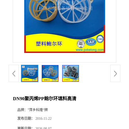
公
司
动
态
产
品
展
DN90聚丙烯PP鲍尔环填料高清
厅
品牌：
"萍乡科隆“牌
发布日期：
2016-11-22
证
更新日期：
2026-08-07