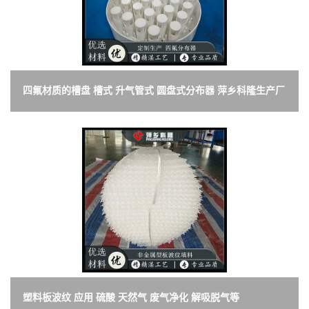
四氟材质的槽盘 槽式 升气管式 圆盘式分布器 萍乡科隆生产厂
家
塑料板波纹 应用 硫酸 天然气 废气净化 解吸脱气等