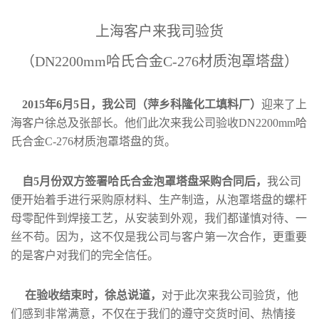
公
上
海客户来我司验货
司
（DN2200mm哈氏合金C-276材质泡罩塔盘
）
动
2015年6月5日，我公司（萍乡科隆化工填料厂）
迎来了上
海客户徐总及张部长。他们此次来我公司验收DN2200mm哈
态
氏合金C-276材质泡罩塔盘的货。
产
自5月份双方签署哈氏合金泡罩塔盘采购合同后，
我公司
便开始着手进行采购原材料、生产制造，从泡罩塔盘的螺杆
品
母零配件到焊接工艺，从安装到外观，我们都谨慎对待、一
展
丝不苟。因为，这不仅是我公司与客户第一次合作，更重要
的是客户对我们的完全信任。
厅
在验收结束时，徐总说道，
对于此次来我公司验货，他
证
们感到非常满意，不仅在于我们的遵守交货时间、热情接