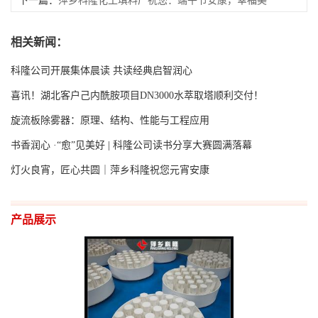
下一篇：
萍乡科隆化工填料厂祝您：端午节安康，幸福美
满！
相关新闻：
科隆公司开展集体晨读 共读经典启智润心
喜讯！湖北客户己内酰胺项目DN3000水萃取塔顺利交付！
旋流板除雾器：原理、结构、性能与工程应用
书香润心 ·“愈”见美好 | 科隆公司读书分享大赛圆满落幕
灯火良宵，匠心共圆｜萍乡科隆祝您元宵安康
产品展示