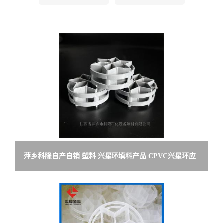
留
言
萍乡科隆自产自销 塑料 兴星环填料产品 CPVC兴星环应
用于吸收塔