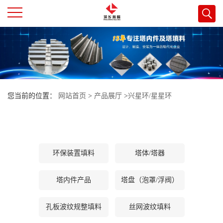
公
司
首
您当前的位置：
网站首页
>
产品展厅
>
兴星环/星星环
页
公
环保装置填料
塔体/塔器
司
塔内件产品
塔盘（泡罩/浮阀）
介
孔板波纹规整填料
丝网波纹填料
绍