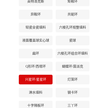
英特洛克斯
矩鞍环
书
异鞍环
共轭环
荣
轻瓷全瓷填料
六棱孔环规整填料
誉
液面覆盖球实心球
瓷球
联
扁环
六棱孔环组合环填料
系
Q形环/西塔环
蝴蝶环/茵派克
方
兴星环/星星环
灯笼环
式
淋水填料
钢卡环
在
线
十字隔板环
三丫环