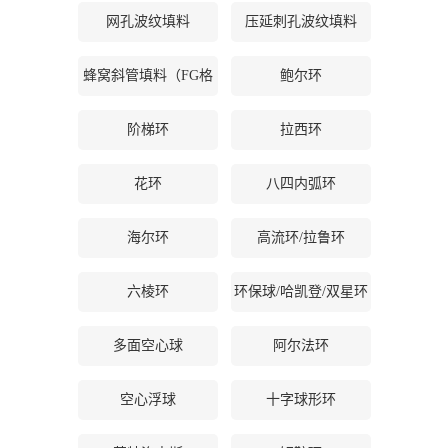
网孔波纹填料
压延刺孔波纹填料
公
蜂窝斜管填料（FG格
鲍尔环
司
栅等）
动
阶梯环
拉西环
态
花环
八四内弧环
产
海尔环
高流环/拉鲁环
品
六棱环
环保球/哈凯登/双星环
展
多面空心球
阿尔法环
厅
空心浮球
十字球形环
证