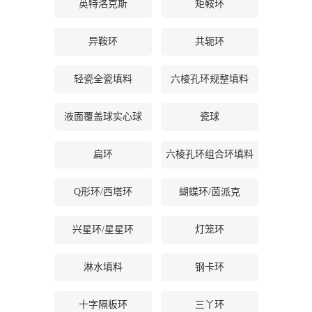
英特洛克斯
矩鞍环
书
异鞍环
共轭环
荣
轻瓷全瓷填料
六棱孔环规整填料
誉
液面覆盖球实心球
瓷球
联
扁环
六棱孔环组合环填料
系
Q形环/西塔环
蝴蝶环/茵派克
方
兴星环/星星环
灯笼环
式
淋水填料
钢卡环
在
线
十字隔板环
三丫环