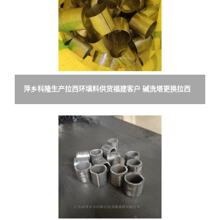
萍乡科隆生产拉西环填料供货福建客户 碱洗塔更换拉西
环流程