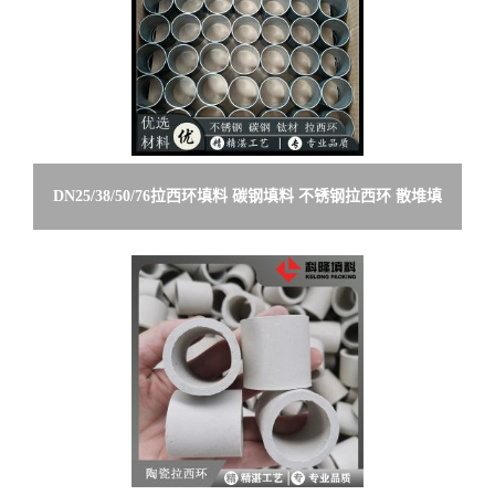
DN25/38/50/76拉西环填料 碳钢填料 不锈钢拉西环 散堆填
料的应用 按标准生产