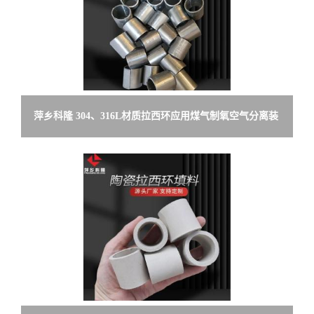
萍乡科隆 304、316L材质拉西环应用煤气制氧空气分离装
置精馏塔