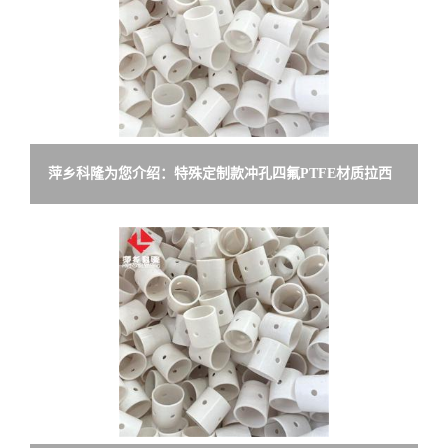
萍乡科隆为您介绍：特殊定制款冲孔四氟PTFE材质拉西
环