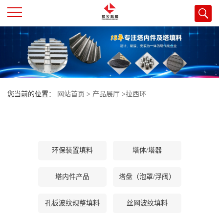
公
司
首
您当前的位置：
网站首页
>
产品展厅
>
拉西环
页
公
环保装置填料
塔体/塔器
司
塔内件产品
塔盘（泡罩/浮阀）
介
孔板波纹规整填料
丝网波纹填料
绍