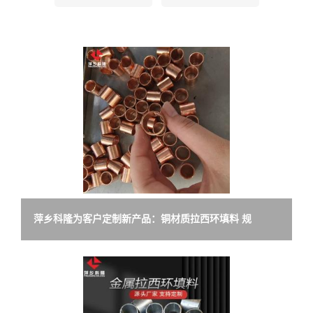
留
言
萍乡科隆为客户定制新产品：铜材质拉西环填料 规
格:DN25*25*3