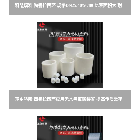
科隆填料 陶瓷拉西环 规格DN25/40/50/80 比表面积大 耐
酸碱腐蚀 高温
萍乡科隆 四氟拉西环应用无水氢氟酸装置 提高传质效率
降低阻力