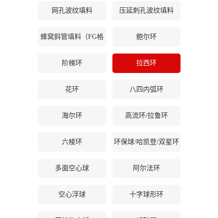
网孔波纹填料
压延刺孔波纹填料
公
蜂窝斜管填料（FG格
鲍尔环
司
栅等）
动
阶梯环
拉西环
态
花环
八四内弧环
产
海尔环
高流环/拉鲁环
品
六棱环
环保球/哈凯登/双星环
展
多面空心球
阿尔法环
厅
空心浮球
十字球形环
证