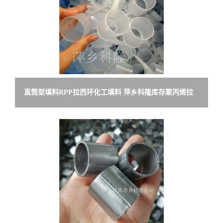
直筒型填料RPP拉西环化工填料 萍乡科隆库存聚丙烯拉
西环塑料