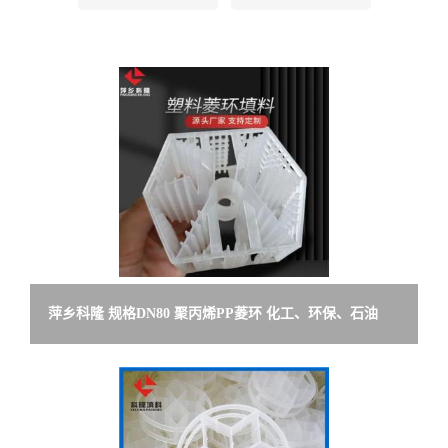
留
言
萍乡科隆 规格DN80 聚丙烯PP菱环 化工、环保、石油