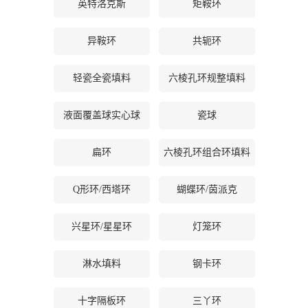
英特洛克斯
矩鞍环
书
异鞍环
共轭环
荣
轻瓷全瓷填料
六棱孔环规整填料
誉
液面覆盖球实心球
瓷球
联
扁环
六棱孔环组合环填料
系
Q形环/西塔环
蝴蝶环/茵派克
方
兴星环/星星环
灯笼环
式
淋水填料
钢卡环
在
线
十字隔板环
三丫环