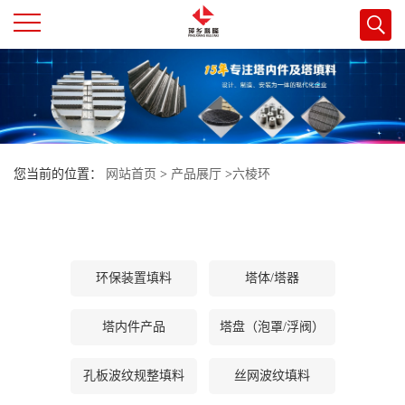
公
司
首
您当前的位置：
网站首页
>
产品展厅
>
六棱环
页
公
环保装置填料
塔体/塔器
司
塔内件产品
塔盘（泡罩/浮阀）
介
孔板波纹规整填料
丝网波纹填料
绍