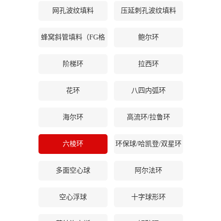
网孔波纹填料
压延刺孔波纹填料
公
蜂窝斜管填料（FG格
鲍尔环
司
栅等）
动
阶梯环
拉西环
态
花环
八四内弧环
产
海尔环
高流环/拉鲁环
品
六棱环
环保球/哈凯登/双星环
展
多面空心球
阿尔法环
厅
空心浮球
十字球形环
证