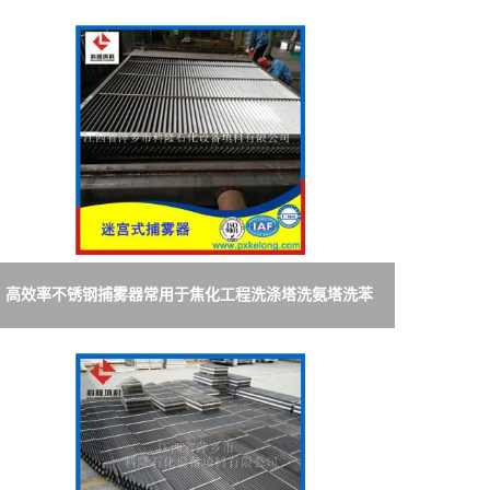
高效率不锈钢捕雾器常用于焦化工程洗涤塔洗氨塔洗苯
塔中分离煤气中液滴杂质