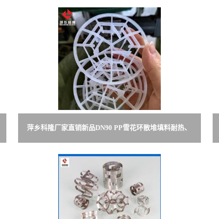
萍乡科隆厂家直销新品DN90 PP雪花环散堆填料耐热、
耐化学腐蚀