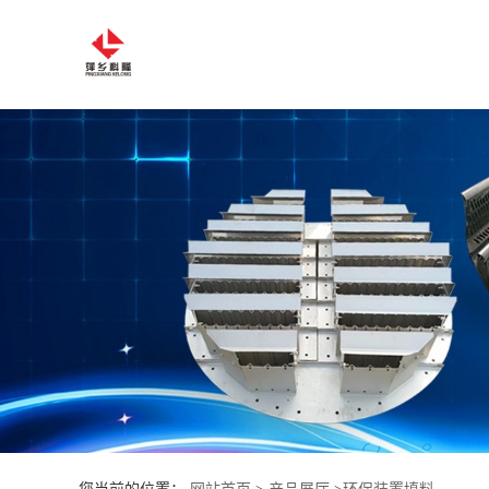
公
司
首
页
公
司
介
绍