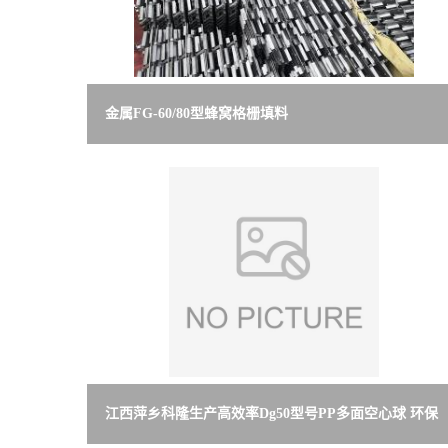
留
言
金属FG-60/80型蜂窝格栅填料
江西萍乡科隆生产高效率Dg50型号PP多面空心球 环保
型聚丙烯填料