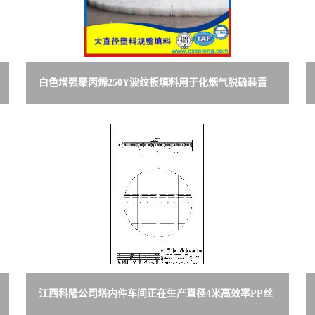
白色增强聚丙烯250Y波纹板填料用于化烟气脱硫装置
吸收塔水洗层脱硫效果高
江西科隆公司塔内件车间正在生产直径4米高效率PP丝
网除沫器全新聚丙烯丝网除雾器有图片