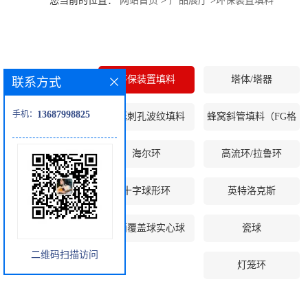
您当前的位置：
网站首页
>
产品展厅
>
环保装置填料
公
司
环保装置填料
塔体/塔器
联系方式
动
手机：
13687998825
压延刺孔波纹填料
蜂窝斜管填料（FG格
态
栅等）
海尔环
高流环/拉鲁环
产
十字球形环
英特洛克斯
品
展
液面覆盖球实心球
瓷球
二维码扫描访问
厅
灯笼环
证