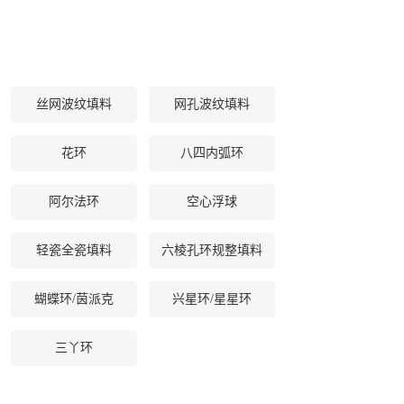
丝网波纹填料
网孔波纹填料
花环
八四内弧环
阿尔法环
空心浮球
轻瓷全瓷填料
六棱孔环规整填料
蝴蝶环/茵派克
兴星环/星星环
三丫环