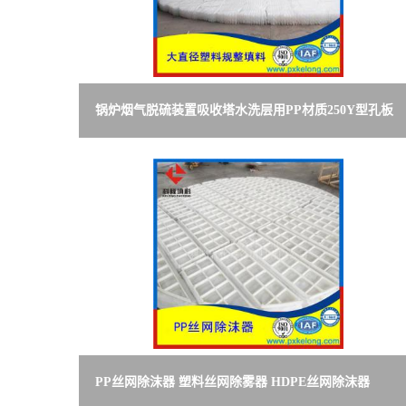
锅炉烟气脱硫装置吸收塔水洗层用PP材质250Y型孔板
波纹规整填料316L材质丝网除沫器等件江西萍乡科隆都
生产
PP丝网除沫器 塑料丝网除雾器 HDPE丝网除沫器