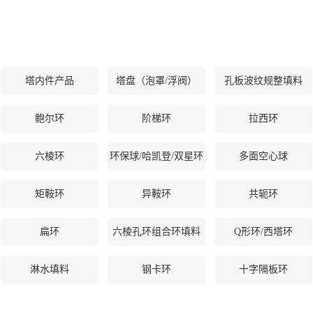
塔内件产品
塔盘（泡罩/浮阀）
孔板波纹规整填料
鲍尔环
阶梯环
拉西环
六棱环
环保球/哈凯登/双星环
多面空心球
矩鞍环
异鞍环
共轭环
扁环
六棱孔环组合环填料
Q形环/西塔环
淋水填料
钢卡环
十字隔板环