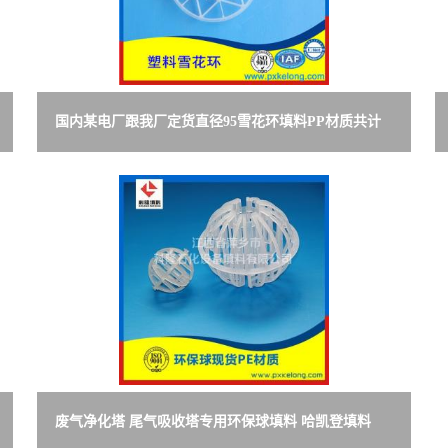
国内某电厂跟我厂定货直径95雪花环填料PP材质共计
480立方
废气净化塔 尾气吸收塔专用环保球填料 哈凯登填料