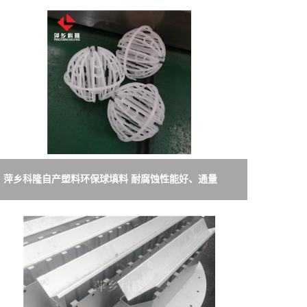
萍乡科隆自产塑料环保球填料 耐腐蚀性能好、通量
大、阻力小