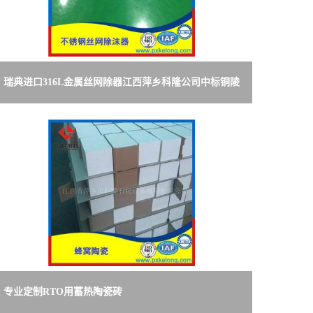
瑞典进口316L金属丝网除器江西萍乡科隆公司中标铜陵
有色金属公司客户
专业定制RTO用蓄热陶瓷砖