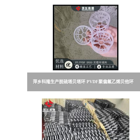
书
荣
誉
联
系
萍乡科隆生产脱硫塔贝塔环 PVDF聚偏氟乙烯贝他环
方
式
在
线