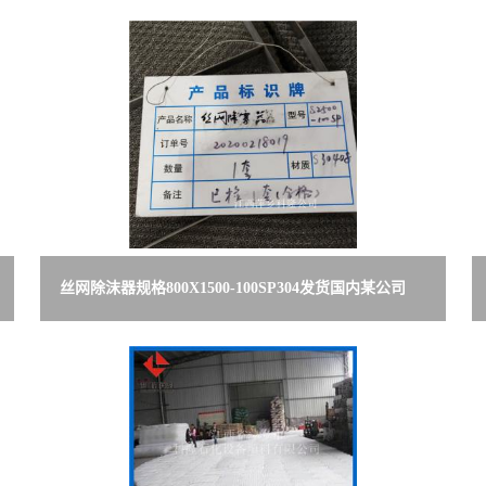
丝网除沫器规格800X1500-100SP304发货国内某公司