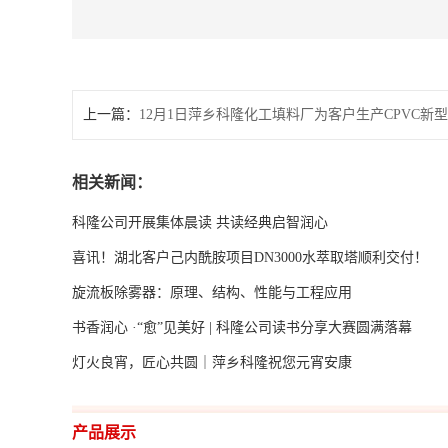
上一篇：
12月1日萍乡科隆化工填料厂为客户生产CPVC新
相关新闻：
科隆公司开展集体晨读 共读经典启智润心
喜讯！湖北客户己内酰胺项目DN3000水萃取塔顺利交付！
旋流板除雾器：原理、结构、性能与工程应用
书香润心 ·“愈”见美好 | 科隆公司读书分享大赛圆满落幕
灯火良宵，匠心共圆｜萍乡科隆祝您元宵安康
产品展示