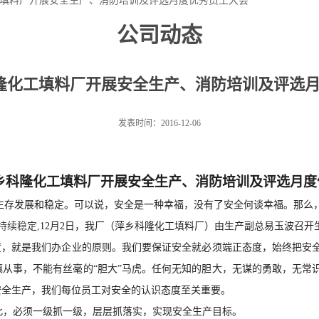
化工填料厂开展安全生产、消防培训及评选月度优秀员工大会
公司动态
科隆化工填料厂开展安全生产、消防培训及评选
发表时间：2016-12-06
乡科隆化工填料厂开展
安全生产、消防培训及评选月度
生存发展和稳定。可以说，安全是
一种
幸福，没有了安全何谈幸福。那么
持续稳定
,
12月2日，我厂（萍乡科隆化工填料厂）由生产副总易玉波召开
度，就是我们办企
业
的原则。我们要保证安全就必须端正态度，始终把安
慎从事，不能有丝毫的
“胆大”马虎。任何无知的胆大，无谋的勇敢，无常
安全生产，我们每位员工对安全的认识态度至关重要。
此，必须一级抓一级，层层抓落实，实现安全生产目标。