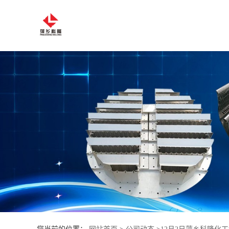
公
司
首
页
公
司
介
绍