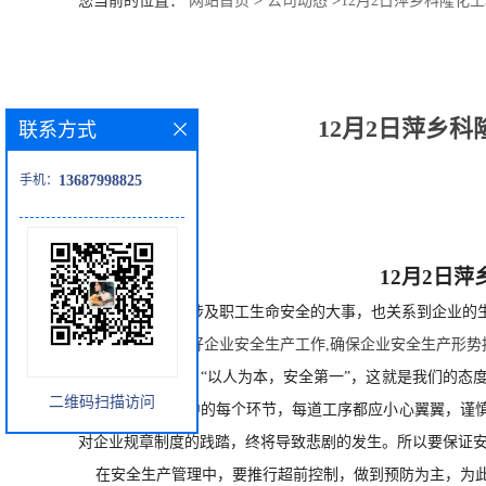
您当前的位置：
网站首页
>
公司动态
>
12月2日萍乡科隆
公
司
12月2日萍乡
联系方式
动
手机：
13687998825
态
产
12月2日
萍
品
安全生产是涉及职工生命安全的大事，也关系到企业的
为进一步做好企业安全生产工作
,确保
企业
安全生产形势
展
我们经常说：
“以人为本，安全第一”，这就是我们的态
二维码扫描访问
致的工作，生产中的每个环节，每道工序都应小心翼翼，谨
厅
对企业
规章制度
的践踏，终将导致悲剧的发生。所以要保证
证
在安全生产管理中，要推行超前控制，做到预防为主，为