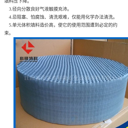
填料压下降。
3.径向分散良好气液触摸充沛。
书
4.忌阻塞、怕腐蚀、清洗艰难，仅能用化学办法清洗。
荣
5.单元体积填料造价高，使它的使用范围遭到必定的约
束。
誉
联
系
方
式
在
线