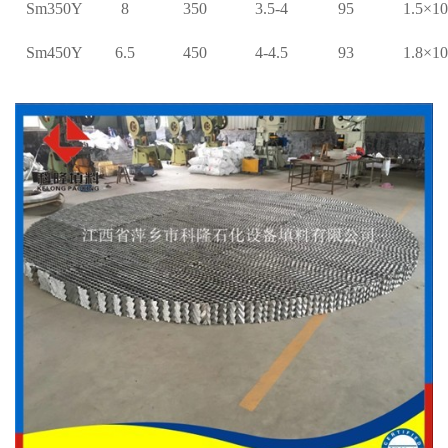
Sm350Y
8
350
3.5-4
95
1.5×10
Sm450Y
6.5
450
4-4.5
93
1.8×10