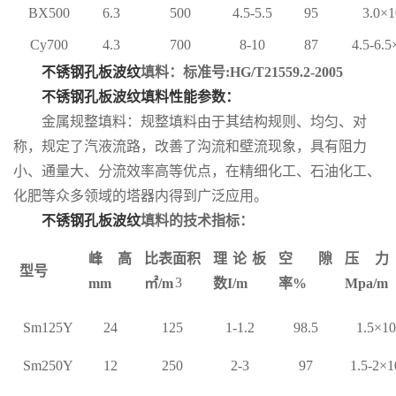
BX500
6.3
500
4.5-5.5
95
3.0×1
Cy700
4.3
700
8-10
87
4.5-6.5
不锈钢孔板波纹
填料：标准号:HG/T21559.2-2005
不锈钢孔板波纹填料性能参数：
金属规整填料：规整填料由于其结构规则、均匀、对
称，规定了汽液流路，改善了沟流和壁流现象，具有阻力
小、通量大、分流效率高等优点，在精细化工、石油化工、
化肥等众多领域的塔器内得到广泛应用。
不锈钢孔板波纹
填料的
技术指标：
峰高
比表面积
理论板
空隙
压力
型号
3
mm
㎡/m
数I/m
率%
Mpa/m
Sm125Y
24
125
1-1.2
98.5
1.5×10
Sm250Y
12
250
2-3
97
1.5-2×1