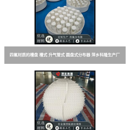
四氟材质的槽盘 槽式 升气管式 圆盘式分布器 萍乡科隆生产厂
家