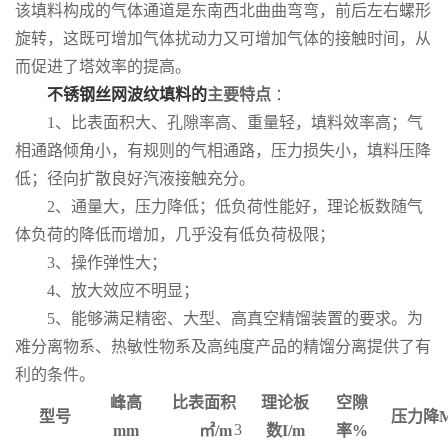
该填料构成的气体通道是东南西北曲曲弯弯，前后左右螺形
旋转，这既可增加气体扰动力又可增加气体的接触时间，从
而促进了塔效率的提高。
不锈钢丝网波纹填料的
主要特点
：
1、比表面积大、孔隙率高、重量轻，填料效率高；气
相通路倾角小，有规则的气相通路，压力损失小，填料压降
低；径向扩散良好汽液接触充分。
2、通量大，压力降低；低负荷性能好，理论板数随气
体负荷的降低而增加，几乎没有低负荷极限；
3、操作弹性大；
4、放大效应不明显；
5、能够满足精密、大型、高真空精馏装置的要求。为
难分离物系、热敏性物系及高纯度产品的精馏分离提供了有
利的条件。
峰高
比表面积
理论板
空隙
型号
压力降M
3
mm
㎡/m
数I/m
率%