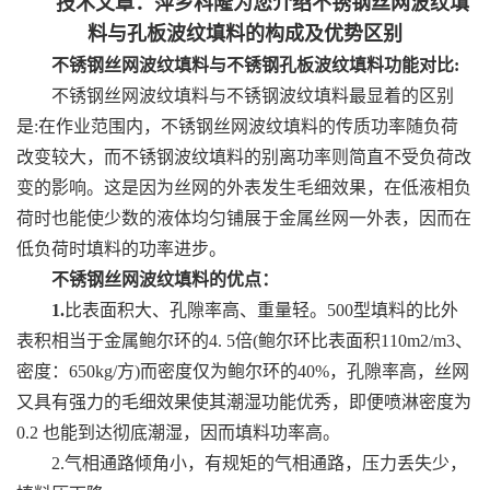
技术文章：萍乡科隆为您介绍不锈钢
丝网波纹填
料与孔板波纹填料的构成及优势区别
公
不锈钢丝网波纹填料与
不锈钢
孔板波纹填料功能对比
:
司
不锈钢丝网波纹填料与
不锈钢
波纹填料最显着的区别
是
:在作业范围内，
不锈钢丝网波纹填料
的传质功率随负荷
动
改变较大，而
不锈钢波纹填料
的别离功率则简直不受负荷改
变的影响。这是因为丝网的外表发生毛细效果，在低液相负
态
荷时也能使少数的液体均匀铺展于金属丝网一外表，因而在
低负荷时填料的功率进步。
产
不锈钢丝网波纹填料
的优点：
品
1.
比表面积大、孔隙率高、重量轻。500型填料的比外
表积相当于金属鲍尔环的4. 5倍(鲍尔环比表面积110m2/m3、
展
密度：650kg/方)而密度仅为鲍尔环的40%，孔隙率高，丝网
又具有强力的毛细效果使其潮湿功能优秀，即便喷淋密度为
厅
0.2 也能到达彻底潮湿，因而填料功率高。
2.气相通路倾角小，有规矩的气相通路，压力丢失少，
证