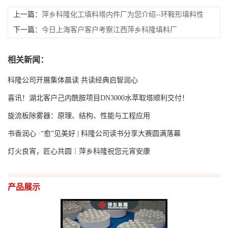
上一篇：
萍乡科隆化工填料塔内件厂为您介绍--环鞍形填料性
能参数
下一篇：
今日上海客户客户考察江西萍乡科隆填料厂
相关新闻：
科隆公司开展集体晨读 共读经典启智润心
喜讯！湖北客户己内酰胺项目DN3000水萃取塔顺利交付！
旋流板除雾器：原理、结构、性能与工程应用
书香润心 ·“愈”见美好 | 科隆公司读书分享大赛圆满落幕
灯火良宵，匠心共圆｜萍乡科隆祝您元宵安康
产品展示