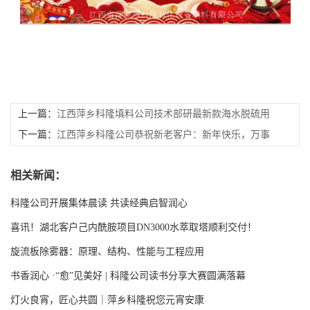
上一篇：
江西萍乡科隆填料公司技术部研最新款海水脱硫用
的折流板除雾器
下一篇：
江西萍乡科隆公司恭祝新老客户：新年快乐，万事
如意
相关新闻：
科隆公司开展集体晨读 共读经典启智润心
喜讯！湖北客户己内酰胺项目DN3000水萃取塔顺利交付！
旋流板除雾器：原理、结构、性能与工程应用
书香润心 ·“愈”见美好 | 科隆公司读书分享大赛圆满落幕
灯火良宵，匠心共圆｜萍乡科隆祝您元宵安康