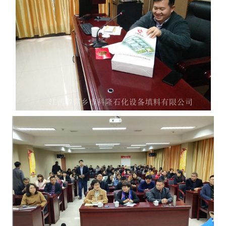
书
荣
誉
联
系
方
式
在
线