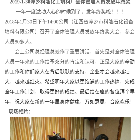
2019-1-30
萍乡科隆化工填料厂全体管理人员发放年终奖
公
一年一度
激动人心的时候到了，发年终奖啦！！！
2018
年
1
月
30
日下午
14:00
公司（江西省萍乡市科隆石化设备
司
填料有限公司）召开了全体管理人员发放年终奖大会，参会
动
人员
80
多人。
会上公司总经理总蛟作了重要讲话，首先是对全体管理
态
人员一年来的工作给予充分的肯定和认可，正是大家的
辛勤
的工作和你们家人在背后默默的支持，企业才会越来越壮
产
大，越来越红火。希望明年大家以更饱满的工作热情，完成
品
全年工作计划，取得更好的成绩。最后给在座的各位拜个早
年，祝大家在新的一年里身体健康，万如意思，合家欢乐！
展
现场相片：
厅
证