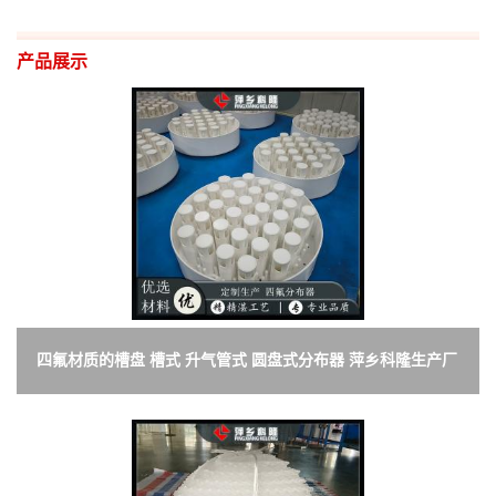
产品展示
四氟材质的槽盘 槽式 升气管式 圆盘式分布器 萍乡科隆生产厂
家