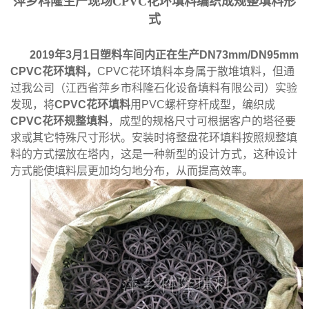
萍乡科隆
生产现场
CPVC
花环填料编织成规整填料形
式
公
2019
年
3
月
1
日塑料车间内正在生产
DN73mm/DN95mm
司
CPVC
花环填料，
CPVC
花环填料
本身
属于散堆填料
，但通
过我公司（江西省萍乡市科隆石化设备填料有限公司）实验
动
发现，将
CPVC
花环填料
用
PVC螺杆穿杆成型
，编织成
CPVC
花环规整填料
，成型的规格尺寸可根据客户的塔径要
态
求或其它特殊尺寸形状。安装时将整盘花环填料按照规整填
料的方式摆放在塔内，这是一种新型的设计方式，这种设计
产
方式能使填料层更加均匀地分布，从而提高效率。
品
展
厅
证