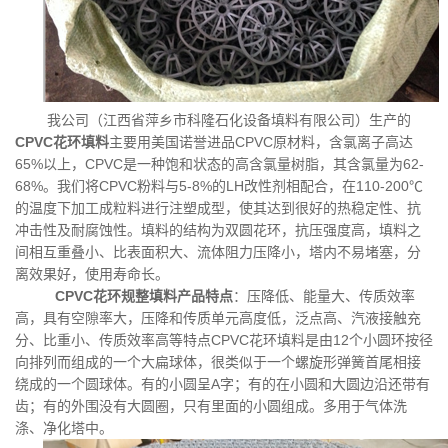
书
荣
我公司（江西省萍乡市科隆石化设备填料有限公司）生产的
誉
CPVC
CPVC
花环填料
主要用美国诺誉进品
原材料，含氯离子高达
65%
CPVC
62-
以上，
是一种饱和状态的高含氯量树脂，其含氯量为
联
68%
CPVC
5-8%
LH
110-200℃
。我们将
粉料与
的
改性剂相配合，在
的温度下加工成粒料进行注塑成型，使其达到很好的热稳定性、抗
冲击性及耐腐蚀性。填料的结构为双圆花环，抗压强度高，填料之
系
间相互重叠小、比表面积大、流体阻力压降小，塔内不易堵塞，分
离效果好，使用寿命长。
方
CPVC
花环规整填料产品特点
：压降低、能量大、传质效率
高，具有空隙率大，压降和传质单元高度低，泛点高、汽液接触充
式
CPVC
12
分、比重小、传质效率高等特点
花环填料是由
个小圆环按径
向排列而组成的一个大扁球体，很类似于一个螺旋形弹簧首尾相接
A
绕成的一个圆球体。有的小圆呈
字；有的在小圆和大圆边沿还带有
在
齿；有的外围没有大圆圈，只有里面的小圆组成。多用于气体洗
涤、净化塔中
。
线