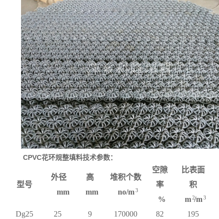
留
言
CPVC
花环规整填料技术参数：
空隙
比表面
外径
高
堆积个数
型号
率
积
3
mm
mm
no/m
2
3
%
m
/m
Dg25
25
9
170000
82
195