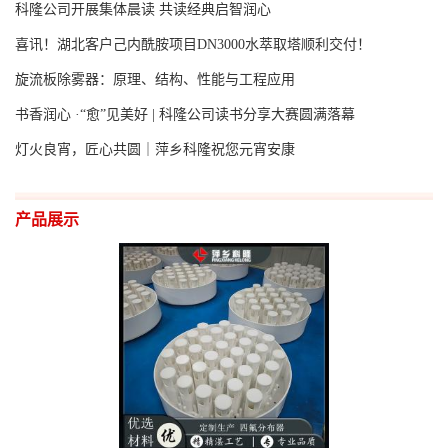
科隆公司开展集体晨读 共读经典启智润心
喜讯！湖北客户己内酰胺项目DN3000水萃取塔顺利交付！
旋流板除雾器：原理、结构、性能与工程应用
书香润心 ·“愈”见美好 | 科隆公司读书分享大赛圆满落幕
灯火良宵，匠心共圆｜萍乡科隆祝您元宵安康
产品展示