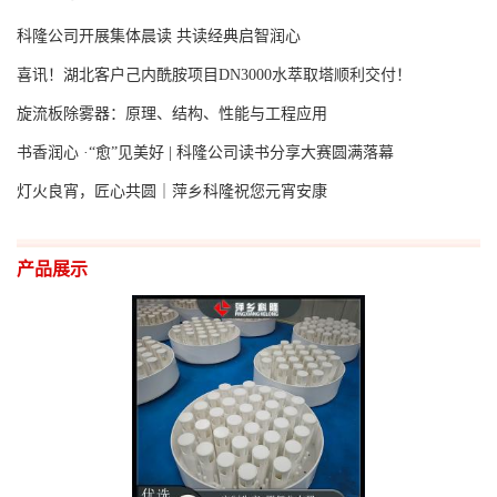
科隆公司开展集体晨读 共读经典启智润心
喜讯！湖北客户己内酰胺项目DN3000水萃取塔顺利交付！
旋流板除雾器：原理、结构、性能与工程应用
书香润心 ·“愈”见美好 | 科隆公司读书分享大赛圆满落幕
灯火良宵，匠心共圆｜萍乡科隆祝您元宵安康
产品展示