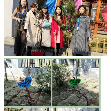
书
荣
誉
联
系
方
式
在
线