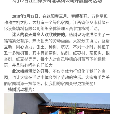
3
月12日江西萍乡科隆填料公司开展植树活动
公
2019年3月12日，在这阳春三月、春暖花开、
万物呈现
司
勃勃生机之际，为打造一个绿色家园，江西省萍乡市科隆石
化设备填料有限公司组织全体管理人员参加植树活动。
动
迷人的春天是令人欢欣鼓舞的，
植树现场也描绘出了一
幅幅紧张有序、热火朝天的劳动画面。大家分工协助，互帮
态
互助，同心协力，刨土、种树、填坑，不到一小时，种植了
五十多颗树苗，其中有葡萄树、桃树、红栆村、茶花树、银
产
杏树、红豆杉等等，每个人对自己种植的树苗写下护绿标
语，并且精心呵护它们长大。
此次植树活动的开展，
不仅身体力行绿化了我们的家
品
园，也让大家在活动中体会到了劳动的快乐。大家携手为美
丽家园增添一抹绿色，使我们的家园变得更加美丽！
展
植树活动相片：
厅
证