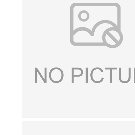
书
荣
誉
联
系
方
式
在
线