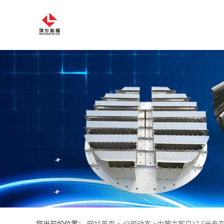
公
司
首
页
公
司
介
绍