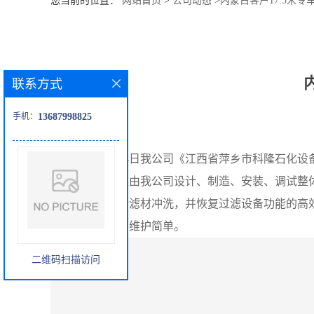
您当前的位置：
网站首页
>
公司动态
>
内蒙古客户17.5米专
公
司
联系方式
动
手机：
13687998825
态
2021年1月4日我公司《江西省萍乡市科隆石化设
产
台氨水过滤器是由我公司设计、制造、安装、调试整
品
能利用系统进行滤材冲洗，并恢复过滤设备功能的高
长；运行可靠、维护简单。
展
二维码扫描访问
厅
证