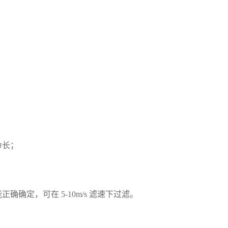
命长；
定，可在 5-10m/s 滤速下过滤。
。