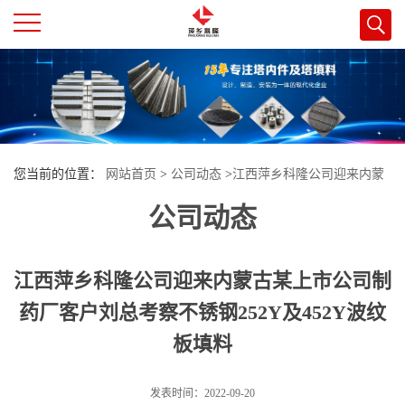
公
司
首
您当前的位置：
网站首页
>
公司动态
>
江西萍乡科隆公司迎来内蒙
页
公司动态
古某上市公司制药厂客户刘总考察不锈钢252Y及452Y波纹板填料
公
江西萍乡科隆公司迎来内蒙古某上市公司制
司
药厂客户刘总考察不锈钢252Y及452Y波纹
板填料
介
绍
发表时间：2022-09-20