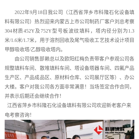
公
202
2
年
9
月
18
日我公司（江西省萍乡市科隆石化设备填
料有限公司）
热烈
迎来
内蒙古上市公司制药厂客户刘总考察
司
304材质452Y及752Y型号板波纹填料，塔内径分别为1.3
米/1.6米/1.7米，用于溶剂回收及尾气吸收工艺技术设计项目
动
甲醇吸收塔/乙醇吸收塔内。
态
由公司销售
部赖总以及欧阳红梅负责
带客户参观公司各
规整填料车间、
散堆填料车间、
塔设备塔器
车间、
四氟产品
产
生产区、产品成品区、原材料仓库、公司展厅区
等）、办公
大楼。
客户对我公司
各方面非常满意！当场签定合作合同，
品
并表示后期还会继续合作！
展
江西
省
萍乡
市
科隆
石化设备填料有限
公司
欢迎新老客户来
电考察咨询！
厅
证