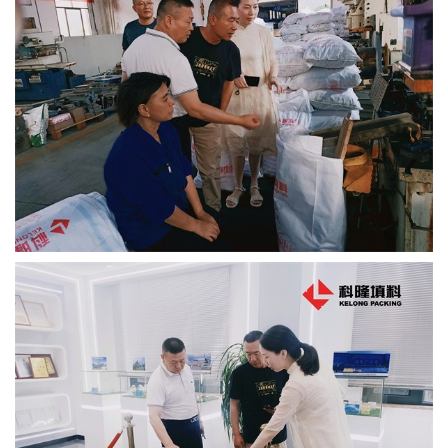
书
荣
誉
联
系
方
式
在
线