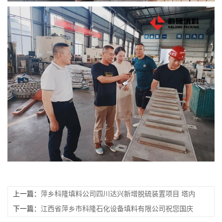
上一篇：
萍乡科隆填料公司四川达兴新增脱硫装置项目 塔内
件填料安装工程
下一篇：
江西省萍乡市科隆石化设备填料有限公司祝您国庆