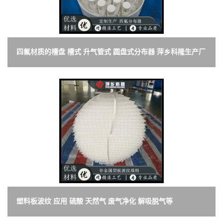
四氟材质的槽盘 槽式 升气管式 圆盘式分布器 萍乡科隆生产厂
家
塑料板波纹 应用 硫酸 天然气 废气净化 解吸脱气等