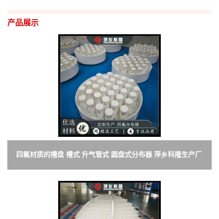
产品展示
四氟材质的槽盘 槽式 升气管式 圆盘式分布器 萍乡科隆生产厂
家