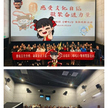
书
荣
誉
联
系
方
式
在
线