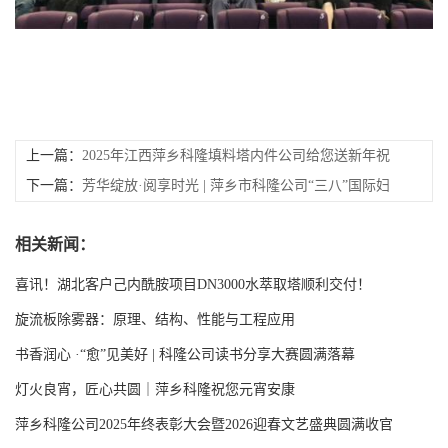
上一篇：
2025年江西萍乡科隆填料塔内件公司给您送新年祝
福啦！
下一篇：
芳华绽放·阅享时光 | 萍乡市科隆公司“三八”国际妇
女节活动
相关新闻：
喜讯！湖北客户己内酰胺项目DN3000水萃取塔顺利交付！
旋流板除雾器：原理、结构、性能与工程应用
书香润心 ·“愈”见美好 | 科隆公司读书分享大赛圆满落幕
灯火良宵，匠心共圆｜萍乡科隆祝您元宵安康
萍乡科隆公司2025年终表彰大会暨2026迎春文艺盛典圆满收官