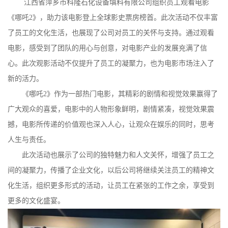
江西省萍乡市科隆石化设备填料有限公司组织员工观看电影
公
《哪吒
2》，助力该电影登上全球影史票房榜首。此次活动不仅丰富
了员工的文化生活，也展现了公司对员工的关怀与支持。通过观看
司
电影，感受到了团队的用心与创意，对电影产业的发展充满了信
心。此次观影活动不仅提升了员工的凝聚力，也为电影市场注入了
动
新的活力。
态
《哪吒
2》作为一部热门电影，其精彩的剧情和视觉效果赢得了
广大观众的喜爱，电影中的人物形象鲜明，剧情紧凑，视觉效果震
产
撼，电影所传递的价值观也深入人心，让观众在娱乐的同时，思考
人生与责任。
品
此次活动也展示了公司的独特魅力和人文关怀，增强了员工之
展
间的凝聚力，传播了企业文化，以后公司将继续关注员工的精神文
化生活，组织更多形式的活动，让员工在紧张的工作之余，享受到
厅
更多的文化盛宴。
证