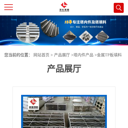
公
司
首
您当前的位置：
网站首页
>
产品展厅
>
塔内件产品
>
金属TP板填料
页
产品展厅
价格及图片
公
司
介
绍