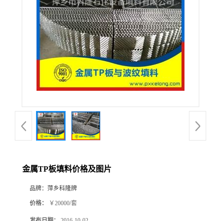
公
司
动
态
产
品
展
金属TP板填料价格及图片
厅
品牌：
萍乡科隆牌
价格：
￥20000/套
证
发布日期：
2016-10-02