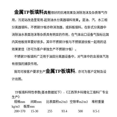
金属TP板填料
具有
很好的抗堵效果及消除泡沫及杂质等气作
，
用，污泥站改造里常用-起到油水分离器填料效果
是
油、汽、水三相
分离器填料，不锈钢TP板亦称消泡器，或斜板填料。
在卧式分离器中
消除油水表面泡沫等杂质具有明显的作用，在气体出口设备气指标比国
内其他板效率要好很多。其中不锈钢TP板与不锈钢波纹板一起用的话
效果更佳（亦可为客户单独生产不锈钢TP板）。
不锈钢TP板填料广泛用于油田分离器设备中，对气体中的含液体汽泡
有很强的捕获作用。
金属TP板填料
我司可按客户要求生产
，亦可为客户定制及设
计出图。
TP板填料特性参数(基本数据如下）-《江西萍乡科隆化工填料厂专业
生产》
规格mm
间距mm
比表面积m2/m3
空隙率m2/m3
堆积重量
kg/m3
板厚
mm
200×370
15
-30
255
93.4
500
0.5-1