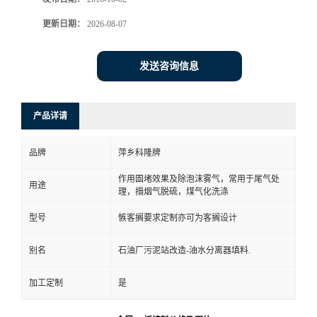
书
更新日期：
2026-08-07
荣
发送咨询信息
誉
产品详请
联
品牌
萍乡科隆牌
系
作用圄堵效果及除泡沫雾气，常用于尾气处
用途
理，搨烟气脱硫，煤气化洗涤
方
型号
愱客搁要求定制亦可为客搁设计
式
别名
石油厂污泥站改造-油水分离器填料.
在
加工定制
是
线