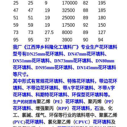
25
25
9
170000
82
195
47
47
19
32500
88
185
51
51
19
25000
89
180
59
59
19
17500
92
150
73
73
27.5
8000
89
127
95
95
37
3900
90
94
我厂《江西萍乡科隆化工填料厂》专业生产
花环填料
型号有
DN25mm花环填料、DN47
mm
花环填料、
DN51
mm
花环填料、DN73
mm
花环填料、DN80
mm
花环填料、DN95
mm
花环填料、DN145
mm
花环填料
等尺寸。
其中形式有常规花环填料、特殊花环
填料，带边花环
填料、不带边花环填料、带A字花环填料、不带A字
花环填料、科期特花环填料、环保型花环填料等。
聚乙烯（
PE
）
花环填料
、聚丙烯（
PP
）
生产的材质有
花环填料
、增强聚丙（
RPP
）
花环填料，石
油、化
工、氯碱、煤气、环保等行业的填料塔中、聚氯乙烯
(
PVC
)
花环填料
、氯化聚乙烯（
CPVC
）
花环填料
及