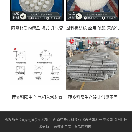
四氟材质的槽盘 槽式 升气管
塑料板波纹 应用 硫酸 天然气
式 圆盘式分布器 萍乡科隆生
废气净化 解吸脱气等
产厂家
萍乡科隆生产 气相入塔装置
萍乡科隆生产设计供货不同
及分布装置的选择
类型的填料支承装置产品介
绍
版权所有 Copyright (©) 2026
江西省萍乡市科隆石化设备填料有限公司
XML
技
术支持：
盖德化工网
食品商务网