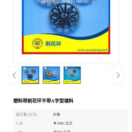
公
司
动
态
产
品
展
塑料带刺花环不带A字型填料
厅
起订量 (立方)
价格
1-30
￥
1000 /立方
证