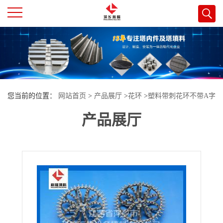
公
司
首
您当前的位置：
网站首页
>
产品展厅
>
花环
>
塑料带刺花环不带A字
页
产品展厅
型填料
公
司
介
绍