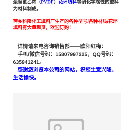
聚偏氟乙烯（
PVDF
）
花环填料
等耐化学腐蚀的塑料
为材料制成。
萍乡科隆化工填料厂生产的各种型号/各种材质/
花环
填料
有大量现货，欢迎订购！
详情请来电咨询销售部——欧阳红梅：
手机/微信号码：15807997225，
QQ号码：
635941241
。
感谢您浏览本公司的网站，祝您生意兴隆、
生活愉快。