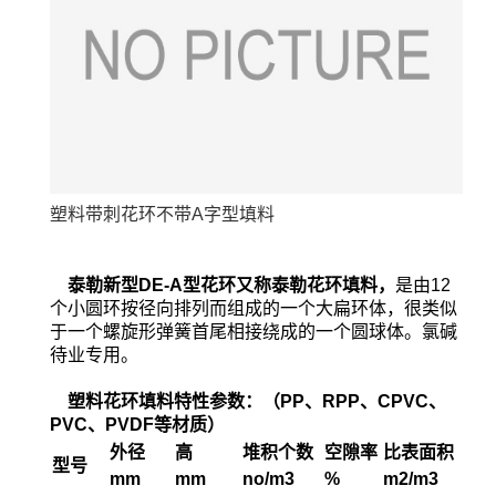
塑料带刺花环不带A字型填料
泰勒新型DE-A型花环又称泰勒花环填料，
是由12
个小圆环按径向排列而组成的一个大扁环体，很类似
于一个螺旋形弹簧首尾相接绕成的一个圆球体。氯碱
待业专用。
塑料花环填料特性参数：（PP、RPP、CPVC、
PVC、PVDF等材质）
外径
高
堆积个数
空隙率
比表面积
型号
mm
mm
no/m3
%
m2/m3