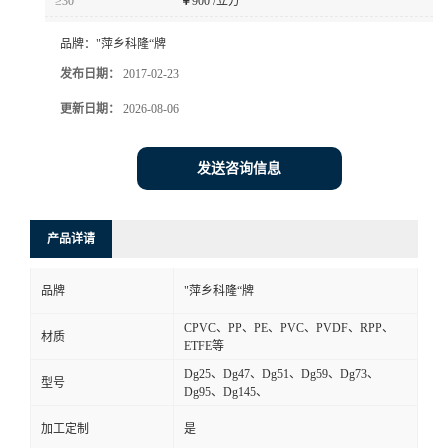
≥30
￥
900 /立方
书
品牌：
"萍乡科隆“牌
发布日期：
2017-02-23
荣
更新日期：
2026-08-06
誉
发送咨询信息
联
系
产品详请
方
品牌
"萍乡科隆“牌
CPVC、PP、PE、PVC、PVDF、RPP、
式
材质
ETFE等
Dg25、Dg47、Dg51、Dg59、Dg73、
型号
在
Dg95、Dg145、
加工定制
是
线