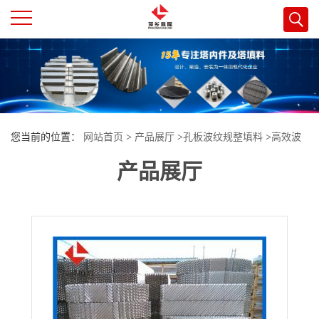
公
司
首
您当前的位置：
网站首页
>
产品展厅
>
孔板波纹规整填料
>
高效波
页
产品展厅
纹填料 zhaopak252Y(组合型）
公
司
介
绍