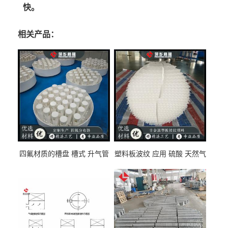
快。
相关产品：
四氟材质的槽盘 槽式 升气管
塑料板波纹 应用 硫酸 天然气
式 圆盘式分布器 萍乡科隆生
废气净化 解吸脱气等
产厂家