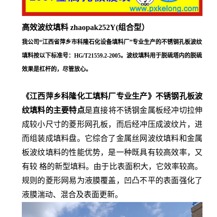
高效波纹填料 zhaopak252Y(组合型）
我公司“江西省萍乡市科隆石化设备填料厂”专业生产的不锈钢孔板波纹
填料按以下标准号：HG/T21559.2-2005。波纹填料用于脱硫塔内的脱硫
效果是杠杆的，尽管放心。
《江西萍乡科隆化工填料厂专业生产》不锈钢孔板波
纹填料的主要特点
是直接将不锈钢金属板经冲切拉伸
成较小尺寸的菱形网孔板，而后经冲压成波纹片，进
而组装成填料盘。它综合了金属丝网波纹填料和金属
板波纹填料的性能优势，是一种既具有较高效率，又
有较 格的新型填料。由于比表面积大，它效率较高。
规则的菱形网易为液膜覆盖，凹凸不平的表面强化了
液膜湍动、混合及表面更新。