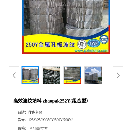
公
司
动
态
产
品
展
高效波纹填料 zhaopak252Y(组合型）
厅
品牌：
萍乡科隆
货号：
125Y/250Y/350Y/500Y/700Y/...
证
价格：
￥5400/立方