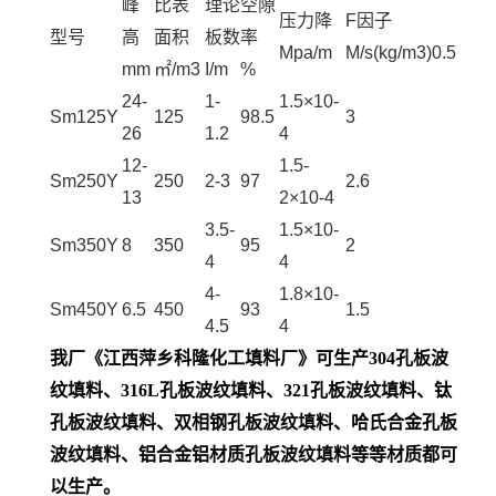
峰
比表
理论
空隙
压力降
F因子
型号
高
面积
板数
率
Mpa/m
M/s(kg/m3)0.5
mm
㎡/m3
I/m
%
24-
1-
1.5×10-
Sm125Y
125
98.5
3
26
1.2
4
12-
1.5-
Sm250Y
250
2-3
97
2.6
13
2×10-4
3.5-
1.5×10-
Sm350Y
8
350
95
2
4
4
4-
1.8×10-
Sm450Y
6.5
450
93
1.5
4.5
4
我厂《江西萍乡科隆化工填料厂》可生产304
孔板波
纹填料
、316L孔板波纹填料、321
孔板波纹填料
、钛
孔板波纹填料
、双相钢
孔板波纹填料
、哈氏合金
孔板
波纹填料、铝合金铝材质
孔板波纹填料等等材质都可
以生产。