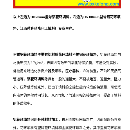
以上左边为DN76mm型号铝花环填料，
右
边为DN108mm型号铝花环填
料，江西萍乡科隆化工填料厂专业生产。
不锈钢花环填料主要有铝材质花环填料不锈钢花环填料，
铝花环填料的
材质密度为2.7g/cm3，表面因有致密的氧化物保护膜，不易受到腐蚀，
常被用来制造化学反应器及填料，医疗器械，冷冻装置，石油和天然气
管道等。
铝花环填料
除具有一般的通量大、不易被堵塞、通量大、阻力
小、压降低等优点外，还由于填料的空隙处能有较高的持液量，可使塔
内液体的停留时间较长，从而增加了气液两相的接触时间，提高了填料
的传质效率。
铝花环填料可用各种材料加工，
选材面较丝网填料广，因而耐腐蚀性能
好。花环填料有塑料花环填料和金属花环填料之分。其中塑料花环填料