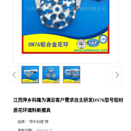
公
司
动
态
产
品
展
江西萍乡科隆为满足客户需求自主研发DN76型号铝材
质花环填料新模具
厅
品牌：
“萍乡科隆”牌
证
发布日期：
2018-04-27