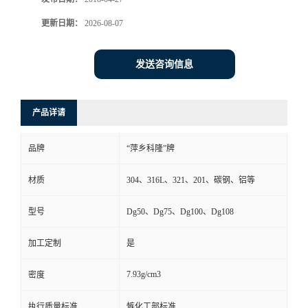
书
更新日期：
2026-08-07
荣
发送咨询信息
誉
产品详请
联
品牌
“萍乡科隆”牌
系
材质
304、316L、321、201、碳钢、铝等
方
型号
Dg50、Dg75、Dg100、Dg108
式
加工定制
是
在
7.93g/cm3
密度
线
执行质量标准
愱化工部标准