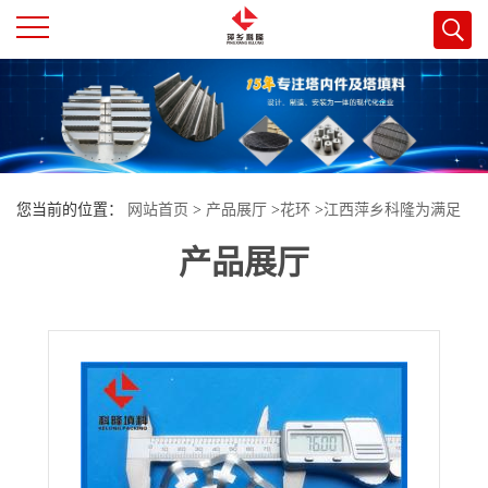
公
司
首
您当前的位置：
网站首页
>
产品展厅
>
花环
>
江西萍乡科隆为满足
页
产品展厅
客户需求自主研发DN76型号铝材质花环填料新模具
公
司
介
绍