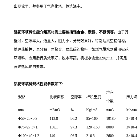
出现较早，并多用于气
净化塔、
体洗涤中。
铝花环填料性能介绍其材质主要包括铝合金、碳钢、不锈钢等。
由于其
壁薄，空隙率大，通量大，阻力小，分离效果好，特别适真空精馏塔，
处理热敏性，易分解，易聚合，易结碳的物料。如煤气脱水器采用铝花
环填料，应用后传质效率好，脱水率高，机械水含量≤20g/m3，并满足
高炉热风炉的要求。
铝花环填料规格性能参数如下:
堆积
规格
比表面积
空隙率
堆积重度
压力降
个数
mm
m2/m3
%
Kg/ m3
n/m3
Mpa/m
Φ50×25×0.8
112.8
96.2
85~100
19180
2×10-4
Φ75×27.5×1.
136.1
97.3
120~150
8000
3×10-4
Φ100×40×1.2
140
96.5
216.6
2600
3×10-4