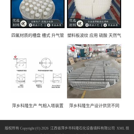
四氟材质的槽盘 槽式 升气管
塑料板波纹 应用 硫酸 天然气
式 圆盘式分布器 萍乡科隆生
废气净化 解吸脱气等
产厂家
萍乡科隆生产 气相入塔装置
萍乡科隆生产设计供货不同
及分布装置的选择
类型的填料支承装置产品介
绍
版权所有 Copyright (©) 2026
江西省萍乡市科隆石化设备填料有限公司
XML
技