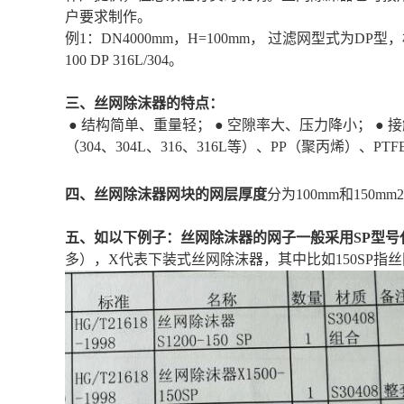
户要求制作。
例1
：
DN4000mm
，
H=100mm
， 过滤网型式为
DP
型，
100 DP 316L/304
。
三、丝网除沫器的特点：
● 结构简单、重量轻； ● 空隙率大、压力降小； ●
（304
、
304L
、
316
、
316L
等）、
PP
（聚丙烯）、
PTF
四、丝网除沫器网块的网层厚度
分为100mm
和
150mm2
五、
如以下例子：丝网除沫器的网子一般采用SP型号
多），X代表下装式丝网除沫器，其中比如150SP指丝网