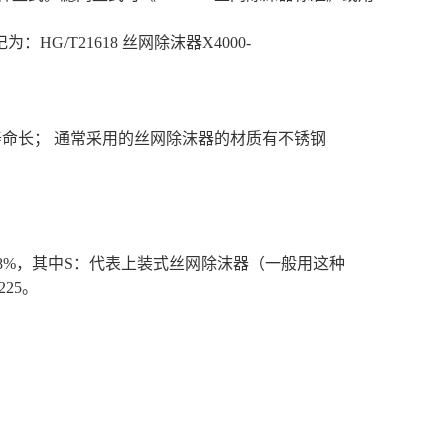
记为：
HG/T21618
丝网除沫器
X4000-
用寿命长； 通常采用的丝网除沫器的材质有不锈钢
.9788%，其中S：代表上装式丝网除沫器（一般用这种
25。