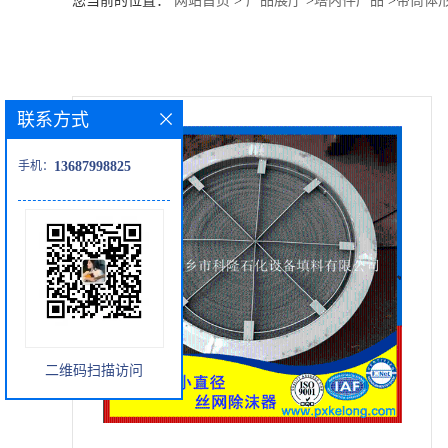
您当前的位置：
网站首页
>
产品展厅
>
塔内件产品
>
带筒体形
公
司
联系方式
动
手机：
13687998825
态
产
品
展
二维码扫描访问
厅
证