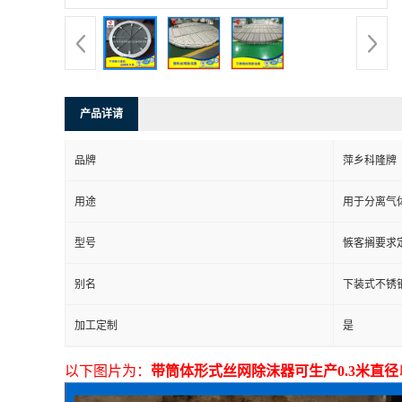
书
荣
产品详请
誉
品牌
萍乡科隆牌
联
用途
用于分离气体
系
型号
愱客搁要求
方
别名
下装式不锈
式
加工定制
是
在
以下图片为：
带筒体形式丝网除沫器可生产0.3米直径
线