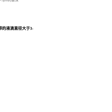
5μm的雾沫
的液滴直径大于3-