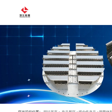
公
司
首
页
公
司
介
绍