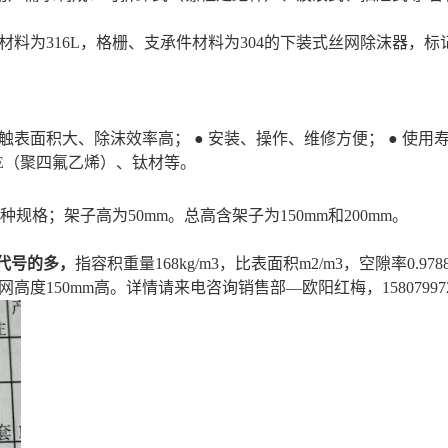
材料为
316L
，格栅、支承件材料为
304
的下装式丝网除沫器，标
 接触表面积大、除沫效率高； ● 安装、操作、维修方便； ● 使
E
（聚四氟乙烯）、钛材等。
种规格；架子高为
50mm
。总高含架子为
150mm
和
200mm
。
代号的多，
指容积重量168kg/m3，比表面积m2/m3，空隙率0
高度150mm高。详情请来电咨询销售部—欧阳红梅，158079972