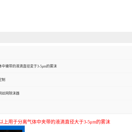
中墉带的液滴直径変于3-5μm的雾沫
定制
钢丝网除沫器
以上用于分离气体中夹带的液滴直径大于3-5μm的雾沫