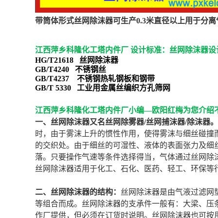
带筒体形式丝网除沫器可生产0.3米直径以上用于分离
江西萍乡科隆化工塔内件厂 设计标准：丝网除沫器
HG/T21618 丝网除沫器
GB/T4240 不锈钢丝
GB/T4237 不锈钢热轧钢板和钢带
GB/T 5330 工业用金属丝编织方孔筛网
江西萍乡科隆化工塔内件厂小编—欧阳红梅为您介绍
一、丝网除沫器
又名丝网除雾器/丝网捕沫器/除沫器。
时，由于雾沫上升的惯性作用，使得雾沫与细丝碰撞
的交织处。由于细丝的可湿性、液体的表面张力及细
落。只要操作气速等条件选择得当，气体通过丝网除沫
丝网除沫器适用于化工、石化、医药、轻工、环保等
二、丝网除沫器的结构：
丝网除沫器是由气液过滤网
等组合而成。丝网除沫器的支承件一般有：大梁、压
作厂提供，但必须在订货时说明。丝网除沫器也可按用