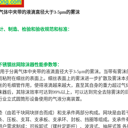
气体中夹带的液滴直径大于3-5μm的雾沫
设计、制造、检验和验收规范和标准：
不锈钢丝网除沫器性能参数等：
用
于分离气体中夹带的液滴直径大于3-5μm
的
雾沫。当带有雾沫
而粘附在细丝的表面上。细丝表面上的雾沫进一步扩散及雾沫本
丝的毛细管作用，使得液滴越来越大，直至其自身的重力超过气
器后，其除沫效率可达到99%
以上，可以达到完全去除雾沫的
行业立式圆筒形设备使用的气液分离装置。
垫（由若干块网块拼合而成）和支承件两部分构成。网块是由若
条、压板、支耳、支承板、支承环、封板、挡圈等组成。支承件
户需求制成：可拆卸式（镙柱定距杆）、波浪式、抽屉式等 各种型