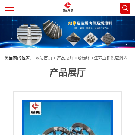
公
司
首
您当前的位置：
网站首页
>
产品展厅
>
阶梯环
>
江苏直销供应聚丙
页
产品展厅
烯单层阶梯环填料双层阶梯环填料
公
司
介
绍