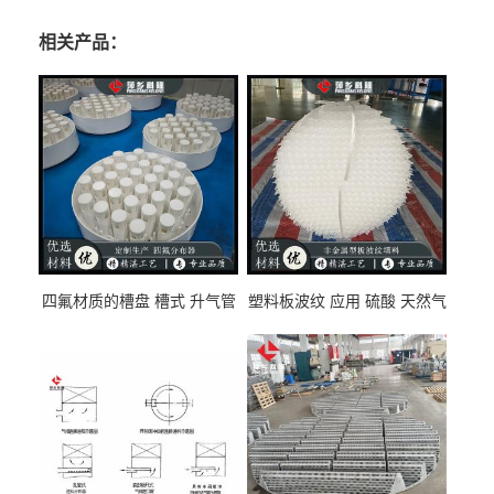
相关产品：
四氟材质的槽盘 槽式 升气管
塑料板波纹 应用 硫酸 天然气
式 圆盘式分布器 萍乡科隆生
废气净化 解吸脱气等
产厂家