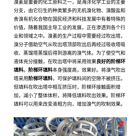
溴素是重要的化工原料之一，是海洋化学工业的主要
分支，由它衍生的种类繁多的无机溴化物、溴酸盐和
舍溴有机化合物在国民经济和科技发展中有着特殊的
价值，随着我国主导工业的发展，正在渗透到各个行
业和领域之中。
溴素
的
生产过程中需要经过吹出塔，
溴分子借助空气从吹出塔顶部吹出后再经过吸收塔吸
收、蒸馏塔蒸馏后得到游离的溴气体
。为了使空气和
液体充分接触，在
吹出塔中将采用效果
良好的阶梯环
填料
。
阶梯环填料
本身强度高，效果好。将溴气吹出
塔采用
阶梯环填料
，可保护填料间的空隙不被挤压。
但填料在吹出塔中相互挤压时，阶梯环接触面积增
加，减小了整体体积，将降低填料吹出效果。阶梯环
填料可以用来改变液相方向，增加溴气的吹制效果。