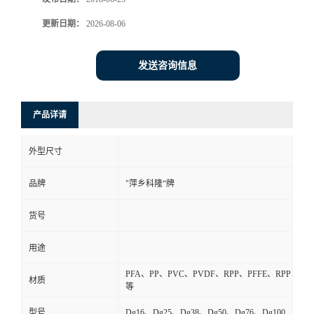
书
更新日期：
2026-08-06
荣
发送咨询信息
誉
产品详请
联
外型尺寸
系
品牌
"萍乡科隆“牌
方
货号
式
用途
在
PFA、PP、PVC、PVDF、RPP、PFFE、RPP
材质
等
线
型号
Dg16、Dg25、Dg38、Dg50、Dg76、Dg100