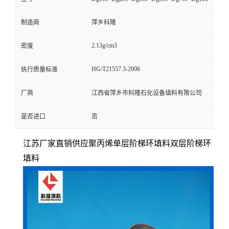
留
制造商
萍乡科隆
言
2.13g/cm3
密度
HG/T21557.3-2006
执行质量标准
厂商
江西省萍乡市科隆石化设备填料有限公司
是否进口
否
江苏厂家直销供应聚丙烯单层阶梯环填料双层阶梯环
填料