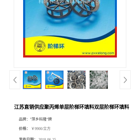
公
司
动
态
产
品
展
江苏直销供应聚丙烯单层阶梯环填料双层阶梯环填料
厅
品牌：
"萍乡科隆“牌
价格：
￥9900/立方
证
发布日期：
2018-06-25