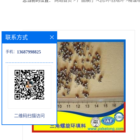
您当前的位置：
网站首页
>
产品展厅
>
Q形环/西塔环
>
精馏
公
司
联系方式
动
手机：
13687998825
态
产
品
展
二维码扫描访问
厅
证