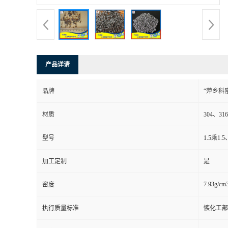
书
荣
产品详请
誉
品牌
“萍乡科
联
材质
304、3
系
型号
1.5乘1
方
加工定制
是
式
7.93g/cm
密度
在
执行质量标准
愱化工部
线