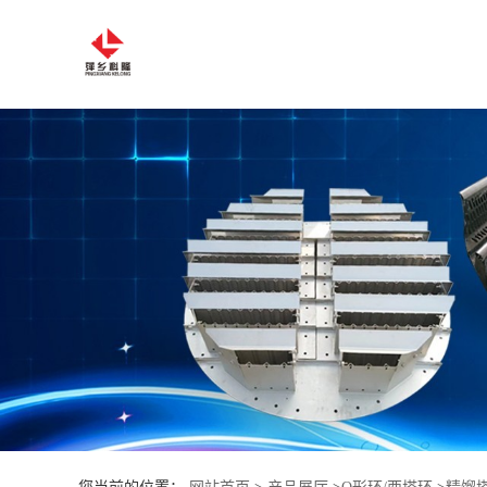
公
司
首
页
公
司
介
绍