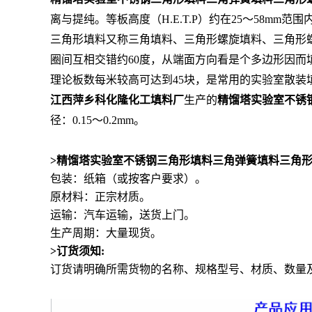
离与提纯。等板高度（
H.E.T.P
）约在
25
～
58mm
范围
三角形填料又称三角填料、三角形螺旋填料、三角形
圈间互相交错约
60
度，从端面方向看是个多边形因而
理论板数每米较高可达到
45
块，是常用的实验室散装
江西萍乡科化隆化工填料厂
生产的
精馏塔实验室不锈
径：
0.15
～
0.2mm
。
>精馏塔实验室不锈钢三角形填料三角弹簧填料三角
包装：纸箱（或按客户要求）。
原材料：正宗材质。
运输：汽车运输，送货上门。
生产周期：大量现货。
>订货须知:
订货请明确所需货物的名称、规格型号、材质、数量