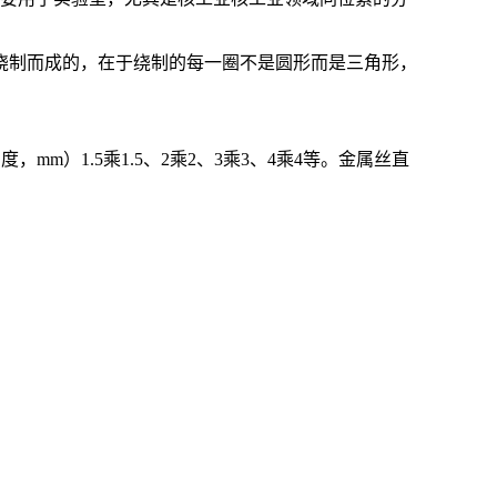
绕制而成的，在于绕制的每一圈不是圆形而是三角形，
高度，
mm
）
1.5
乘
1.5
、
2
乘
2
、
3
乘
3
、
4
乘
4
等。金属丝直