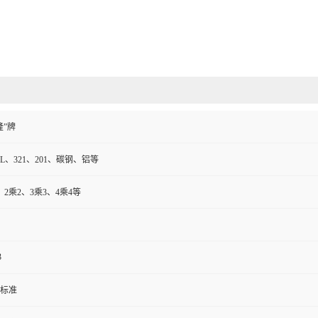
隆”牌
16L、321、201、碳钢、铝等
.5、2乘2、3乘3、4乘4等
3
标准