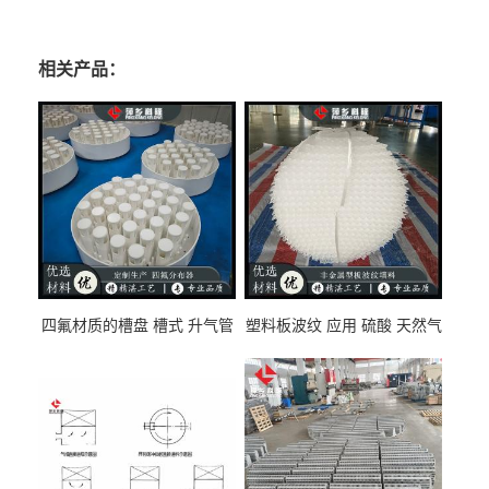
相关产品：
四氟材质的槽盘 槽式 升气管
塑料板波纹 应用 硫酸 天然气
式 圆盘式分布器 萍乡科隆生
废气净化 解吸脱气等
产厂家