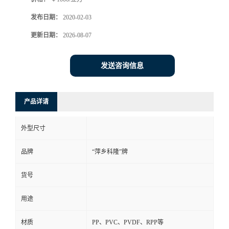
书
发布日期：
2020-02-03
更新日期：
2026-08-07
荣
发送咨询信息
誉
联
产品详请
系
外型尺寸
方
品牌
“萍乡科隆”牌
式
货号
在
用途
线
材质
PP、PVC、PVDF、RPP等