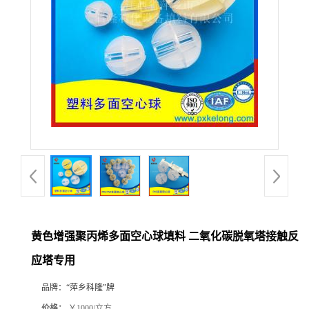
公
司
动
态
产
品
展
黄色增强聚丙烯多面空心球填料 二氧化碳脱氧塔接触反
应塔专用
厅
品牌：
“萍乡科隆”牌
证
价格：
￥1000/立方