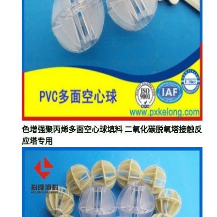
色增强聚丙烯多面空心球填料 二氧化碳脱氧塔接触反
应塔专用