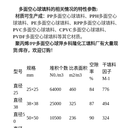
多面空心球填料的相关情况
的特性参数:
材质可生产成：
PP
多面空心球填料、
PPH
多面空心
球填料、
PE
多面空心球填料、
RPP
多面空心球填料、
PVC
多面空心球填料、
CPVC
多面空心球填料、
PVDF
多面空心球填料等其它材质。
聚丙烯/PP多面空心球萍乡科隆化工填料厂有大量现
货/库存，欢迎订购！
空隙
干填料
规格
堆积个数
比表面积
型号
率
因子
mm
N0./m3
m2/m3
%
M-1
直径
25×25
64000
460
84
776
25
直径
38×38
25000
325
87
494
38
直径5
50×50
10500
236
90
324
0