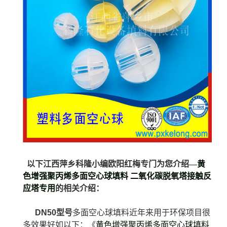
以下江西萍乡科隆小编欧阳红梅专门为您介绍—
黄
色增强聚丙烯多面空心球填料 二氧化碳脱氧塔接触反
应塔专用
的相关介绍：
DN50型号
多面空心球填料近年来用于环保项目很
多效果好如以下：《
黄色增强聚丙烯多面空心球填料