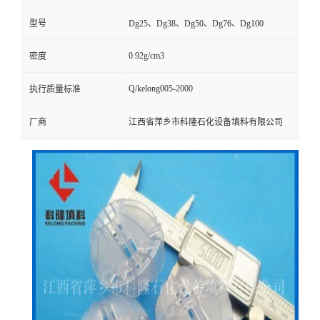
型号
Dg25、Dg38、Dg50、Dg76、Dg100
留
0.92g/cm3
密度
言
Q/kelong005-2000
执行质量标准
厂商
江西省萍乡市科隆石化设备填料有限公司