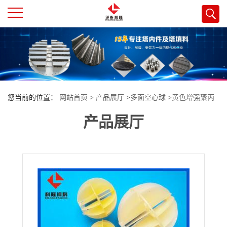
公
司
首
您当前的位置：
网站首页
>
产品展厅
>
多面空心球
>
黄色增强聚丙
页
产品展厅
烯多面空心球填料 二氧化碳脱氧塔接触反应塔专用
公
司
介
绍