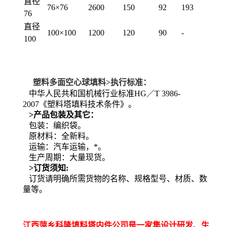
直径
76×76
2600
150
92
193
76
直径
100×100
1200
120
90
-
100
塑料
多面空心球填料>执行标准：
中华人民共和国机械行业标准HG／T 3986-
2007《塑料塔填料技术条件》。
>产品包装及其它：
包装：编织袋。
原材料：全新料。
运输：汽车运输，*。
生产周期：大量现货。
>订货须知:
订货请明确所需货物的名称、规格型号、材质、数
量等。
江西萍乡科隆填料塔内件公司是一家集设计研发、生