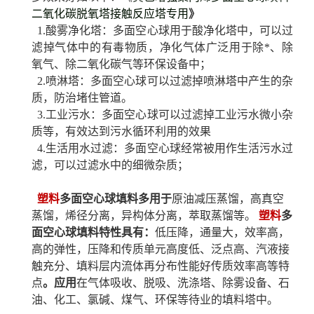
二氧化碳脱氧塔接触反应塔专用
》
1.酸雾净化塔：多面空心球用于酸净化塔中，可以过
滤掉气体中的有毒物质，净化气体广泛用于除*、除
氧气、除二氧化碳气等环保设备中；
2.喷淋塔：多面空心球可以过滤掉喷淋塔中产生的杂
质，防治堵住管道。
3.工业污水：多面空心球可以过滤掉工业污水微小杂
质等，有效达到污水循环利用的效果
4.生活用水过滤：多面空心球经常被用作生活污水过
滤，可以过滤水中的细微杂质；
塑料
多面空心球填料多用于
原油减压蒸馏，高真空
蒸馏，烯径分离，异构体分离，萃取蒸馏等。
塑料
多
面空心球填料
特性具有：
低压降，通量大，效率高，
高的弹性，压降和传质单元高度低、泛点高、汽液接
触充分、填料层内流体再分布性能好传质效率高等特
点
。
应用
在气体吸收、脱吸、洗涤塔、除雾设备、石
油、化工、氯碱、煤气、环保等待业的填料塔中。