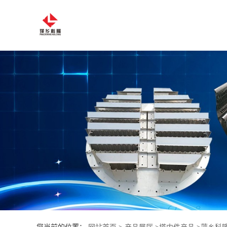
公
司
首
页
公
司
介
绍