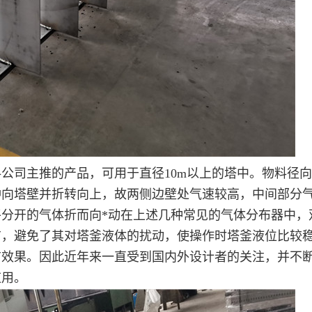
公司主推的产品，可用于直径10m以上的塔中。物料径
冲向塔壁并折转向上，故两侧边壁处气速较高，中间部分
分开的气体折而向*动在上述几种常见的气体分布器中，
布，避免了其对塔釜液体的扰动，使操作时塔釜液位比较
布效果。因此近年来一直受到国内外设计者的关注，并不
应用。