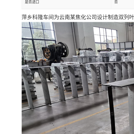
是否进口
否
留
萍乡科隆车间为云南某焦化公司设计制造双列叶片
言