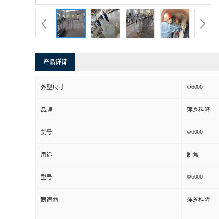
书
荣
产品详请
誉
Φ6000
外型尺寸
联
品牌
萍乡科隆
系
Φ6000
货号
方
用途
制焦
式
Φ6000
型号
在
制造商
萍乡科隆
线