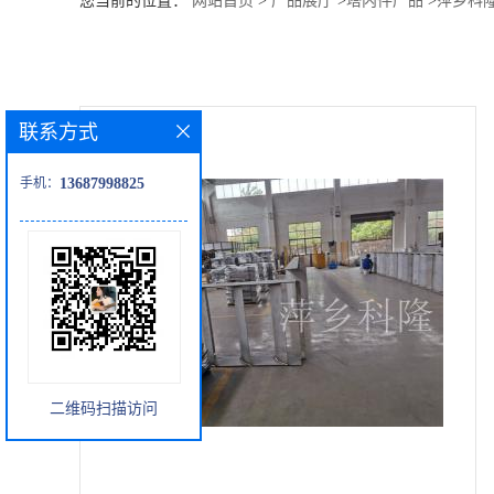
您当前的位置：
网站首页
>
产品展厅
>
塔内件产品
>
萍乡科
公
司
联系方式
动
手机：
13687998825
态
产
品
展
二维码扫描访问
厅
证