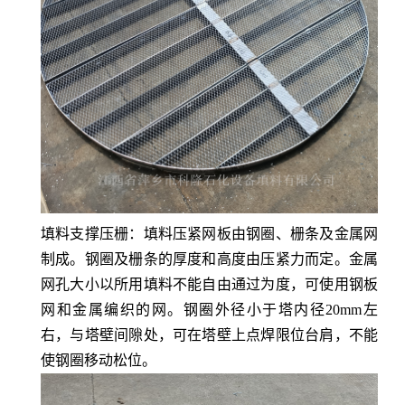
填料支撑压栅：填料压紧网板由钢圈、栅条及金属网
制成。钢圈及栅条的厚度和高度由压紧力而定。金属
网孔大小以所用填料不能自由通过为度，可使用钢板
网和金属编织的网。钢圈外径小于塔内径
20mm左
右，与塔壁间隙处，可在塔壁上点焊限位台肩，不能
使钢圈移动松位。