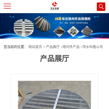
公
司
首
您当前的位置：
网站首页
>
产品展厅
>
塔内件产品
>
萍乡科隆公司
页
产品展厅
塔内件车间生产 填料压栅 如图拼成盘的填料压紧装置
公
司
介
绍