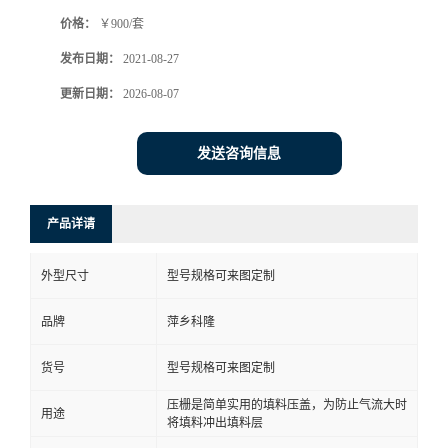
价格：
￥900/套
书
发布日期：
2021-08-27
荣
更新日期：
2026-08-07
誉
发送咨询信息
联
产品详请
系
外型尺寸
型号规格可来图定制
方
品牌
萍乡科隆
式
货号
型号规格可来图定制
在
压栅是简单实用的填料压盖，为防止气流大时
用途
将填料冲出填料层
线