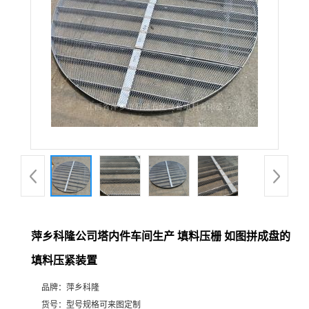
公
司
动
态
产
品
展
萍乡科隆公司塔内件车间生产 填料压栅 如图拼成盘的
填料压紧装置
厅
品牌：
萍乡科隆
证
货号：
型号规格可来图定制