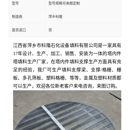
型号
型号规格可来图定制
留
制造商
萍乡科隆
言
是否进口
否
江西省萍乡市科隆石化设备填料有限公司是一家
具有
17年设
计、生产、加工、
销售、安装为一体的塔内件
塔填料生产厂家，在塔内件填料支撑生产方面具有充
足的经验，
我厂可生产
填料支撑梁、
支撑
/格栅、栅
板、多孔筛板、塑料格栅、
等等
，金属及塑料
材质都
可以生产
，欢迎各位新老客户来电咨
询，来图订购。