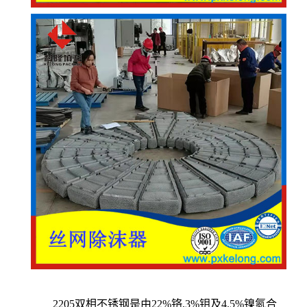
2205
双相不锈钢是由
22%
铬
,3%
钼及
4.5%
镍氮合