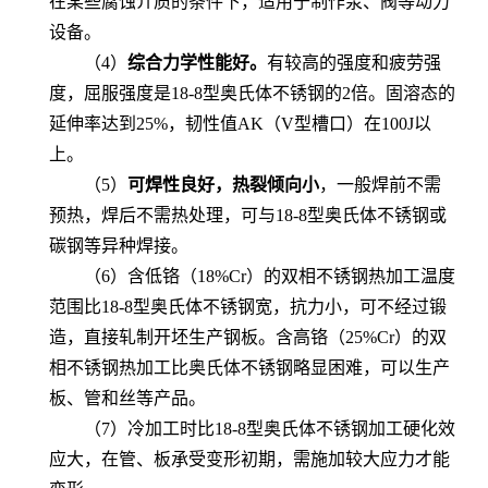
在某些腐蚀介质的条件下，适用于制作泵、阀等动力
设备。
（4）
综合力学性能好。
有较高的强度和疲劳强
度，屈服强度是
18-8型奥氏体不锈钢的2倍。固溶态的
延伸率达到25%，韧性值AK（V型槽口）在100J以
上。
（5）
可焊性良好，热裂倾向小
，一般焊前不需
预热，焊后不需热处理，可与
18-8型奥氏体不锈钢或
碳钢等异种焊接。
（6）含低铬（18%Cr）的双相不锈钢热加工温度
范围比18-8型奥氏体不锈钢宽，抗力小，可不经过锻
造，直接轧制开坯生产钢板。含高铬（25%Cr）的双
相不锈钢热加工比奥氏体不锈钢略显困难，可以生产
板、管和丝等产品。
（7）冷加工时比18-8型奥氏体不锈钢加工硬化效
应大，在管、板承受变形初期，需施加较大应力才能