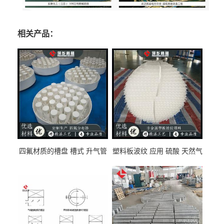
相关产品：
四氟材质的槽盘 槽式 升气管
塑料板波纹 应用 硫酸 天然气
式 圆盘式分布器 萍乡科隆生
废气净化 解吸脱气等
产厂家