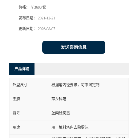
价格：
￥3600/套
书
发布日期：
2021-12-21
荣
更新日期：
2026-08-07
誉
发送咨询信息
联
产品详请
系
外型尺寸
根据塔内径要求，可来图定制
方
品牌
萍乡科隆
式
货号
丝网除雾器
在
用途
用于填料塔内去除雾沫
线