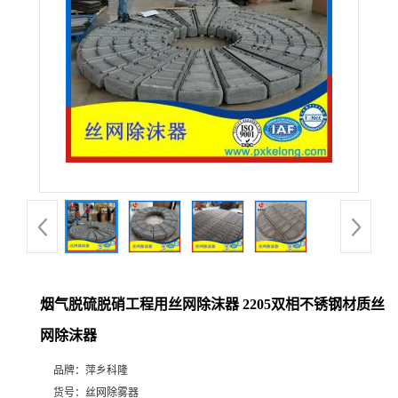
公
司
动
态
产
品
展
烟气脱硫脱硝工程用丝网除沫器 2205双相不锈钢材质丝
网除沫器
厅
品牌：
萍乡科隆
证
货号：
丝网除雾器