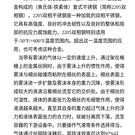
金构成的（奥氏体
-
铁素体）复式不锈钢（简称
2205
双
相钢）。
2205
双相不锈钢是一种加氮的双相不锈钢，
它具有高强度、良好的冲击韧性以及良好的整体和局
部的抗应力腐蚀能力。
2205
双相钢特别适用
于
-50
°
F/+600
°
F
温度范围内。超出这一温度范围的应
用，也可考虑这种合金。
当带有雾沫的气体以一定的速度上升，通过架在格
栅上的金属丝网时，由于雾沫上升的惯性作用，使得
雾沫与细丝碰撞而粘附在细丝的表面上。细丝表面上
的雾沫进一步扩散及雾沫本身的重力沉降，使雾沫形
成较大的液滴沿着细丝流至它的交织处。由于细丝的
可湿性、液体的表面张力及细丝的毛细管作用，使得
液滴越来越大，直至其自身的重力超过气体上升的浮
力和液体表面张力的合力时，就被分离而下落，流至
容器的下游设备中。只要操作气速等条件选择得当，
气体通过丝网除沫器后，其除沫效率可达到
97%
以