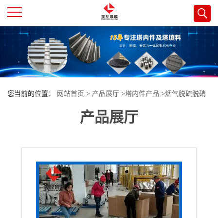
公
司
首
您当前的位置：
网站首页
>
产品展厅
>
塔内件产品
>
烟气脱硫脱硝
页
产品展厅
工程用丝网除沫器 2205双相不锈钢材质丝网除沫器
公
司
介
绍