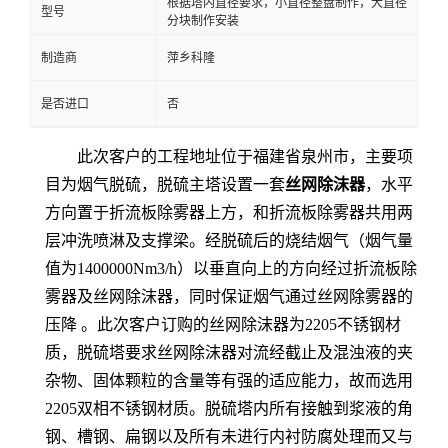
根据塔内直径要求，小直径整盘制作，大直径
型号
分块制作安装
留
制造商
萍乡科隆
言
是否进口
否
此次客户的工程地址位于福建省泉州市，主要项
目为烟气脱硫，脱硫主塔设置一套
丝网除沫器
，水平
方向置于折流板除雾器上方，和折流板除雾器共用两
层冲洗喷淋及支撑梁。经脱硫后的烧结烟气（烟气量
值为
1400000Nm3/h
）以垂直向上的方向经过折流板除
雾器及丝网除沫器，同时保证烟气通过丝网除雾器的
压降 。此次客户订购的丝网除沫器为
2205
不锈钢材
质，脱硫塔要求丝网除沫器对流经截止及混浊液的夹
杂物、固体颗粒的含量等有强的适应能力，故而选用
2205
双相不锈钢材质。脱硫塔内所有接触到浆液的角
钢、槽钢、扁钢以及所有未进行内衬防腐处理而又与