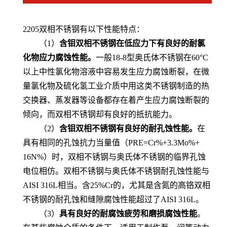
2205
双相不锈钢有以下性能特点：
（1）
含钼双相不锈钢在低应力下有良好的耐氯
化物应力腐蚀性能。
一般
18-8型奥氏体不锈钢在60°C
以上中性氯化物溶液中容易发生应力腐蚀断裂，在微
量氯化物及硫化氢工业介质中用这类不锈钢制造的热
交换器、蒸发器等设备都存在着产生应力腐蚀断裂的
倾向，而双相不锈钢却有良好的抵抗能力。
（2）
含钼双相不锈钢有良好的耐孔蚀性能。
在
具有相同的孔蚀抗力当量值（
PRE=Cr%+3.3Mo%+
16N%）时，双相不锈钢与奥氏体不锈钢的临界孔蚀
电位相仿。双相不锈钢与奥氏体不锈钢耐孔蚀性能与
AISI 316L相当。含25%Cr的，尤其是含氮的高铬双相
不锈钢的耐孔蚀和缝隙腐蚀性能超过了AISI 316L。
（3）
具有良好的耐腐蚀疲劳和磨损腐蚀性能
。