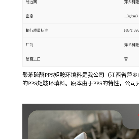
制造商
萍乡科隆
留
1.3g/cm3
密度
言
HG/T 398
执行质量标准
厂商
萍乡科隆
是否进口
否
聚苯硫醚PPS矩鞍环填料是我公司（江西省萍
的PPS矩鞍环填料。原本由于PPS的特性，公