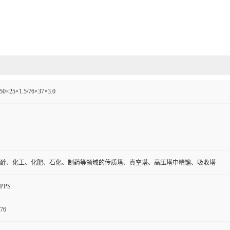
50×25×1.5/76×37×3.0
酫、化工、化肥、石化、制药等领域的传质塔、真空塔、高压塔中精馏、吸收塔
PPS
76