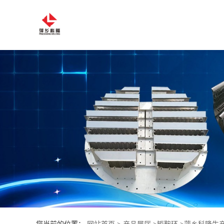
公
司
首
页
公
司
介
绍