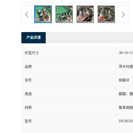
书
荣
产品详请
誉
38×19×2/
外型尺寸
联
品牌
萍乡科隆
系
货号
矩鞍环
方
用途
醋酸、糖
式
材质
聚苯硫醚
在
DN38\50\
型号
线