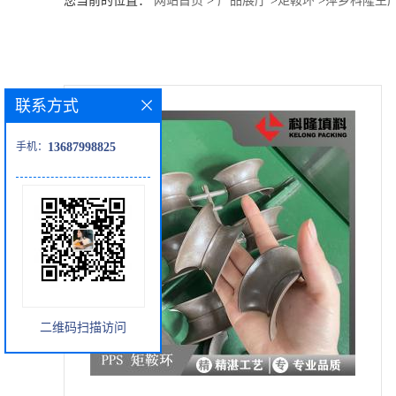
您当前的位置：
网站首页
>
产品展厅
>
矩鞍环
>
萍乡科隆生产
公
司
联系方式
动
手机：
13687998825
态
产
品
展
二维码扫描访问
厅
证