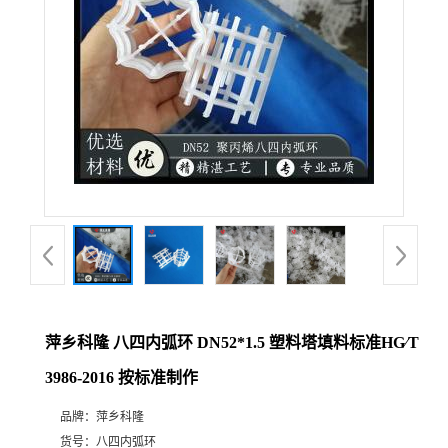
公
司
动
态
产
品
展
萍乡科隆 八四内弧环 DN52*1.5 塑料塔填料标准HG∕T
3986-2016 按标准制作
厅
品牌：
萍乡科隆
证
货号：
八四内弧环