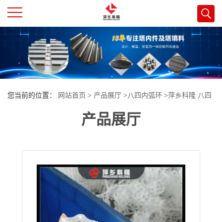
公
司
首
您当前的位置：
网站首页
>
产品展厅
>
八四内弧环
>
萍乡科隆 八四
页
产品展厅
内弧环 DN52*1.5 塑料塔填料标准HG∕T 3986-2016 按标准制作
公
司
介
绍