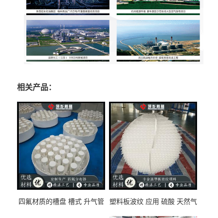
相关产品：
四氟材质的槽盘 槽式 升气管
塑料板波纹 应用 硫酸 天然气
式 圆盘式分布器 萍乡科隆生
废气净化 解吸脱气等