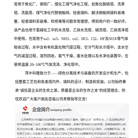
常用于焦化厂、钢铁厂、煤化工煤气净化工程，如焦化脱硫塔、洗苯
塔、洗氨塔、煤气净化代替钢板网、轻瓷填料、解决钢板网填料易堵
塞、轻瓷填料安装难、检修难等问题非常理想，得到用户的一致好评。
该产品也用于氯碱化工中的水洗塔、乙炔水洗塔、碱洗塔、乙炔清净塔
中使用。也常用于
so2、so3、NH3、co2、HCl、Cl2、HF及NOX等气体
吸收过程，水中含有有机氯化物汽提过程，空冷气和水冷塔中，含水空
气的减湿过程，溶剂回收，氯气干燥，废水处理以及水净化装置中，在
使用温度-20~100℃气体洗涤、净化塔中。
萍乡科隆
致力于
——
绿色分离技术与装备的开发设计和生产，包
括整套工艺包和各类塔内件、填料的设计、制造和安装。
公司始终秉
承
“诚信是企业的生命之源，质量是企业的生存之本”的经营理念，热
忱欢迎广大客户朋友莅临公司考察指导交流！