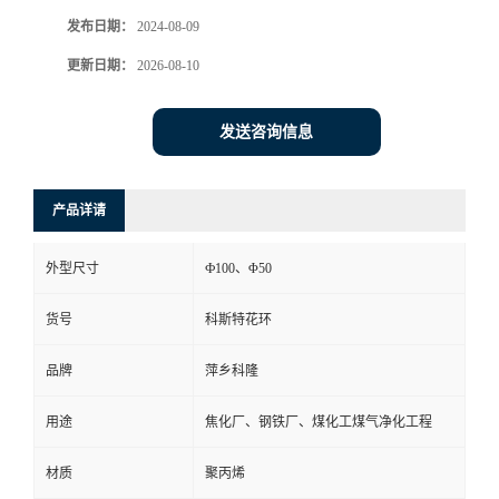
发布日期：
2024-08-09
书
更新日期：
2026-08-10
荣
发送咨询信息
誉
联
产品详请
系
外型尺寸
Ф100、Φ50
方
货号
科斯特花环
品牌
萍乡科隆
式
用途
焦化厂、钢铁厂、煤化工煤气净化工程
在
材质
聚丙烯
线