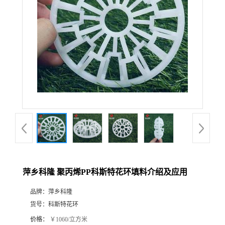
公
司
动
态
产
品
展
萍乡科隆 聚丙烯PP科斯特花环填料介绍及应用
厅
品牌：
萍乡科隆
货号：
科斯特花环
证
价格：
￥1060/立方米