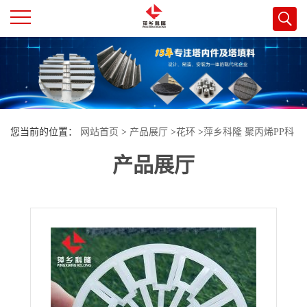
公
司
首
您当前的位置：
网站首页
>
产品展厅
>
花环
>
萍乡科隆 聚丙烯PP科
页
产品展厅
斯特花环填料介绍及应用
公
司
介
绍