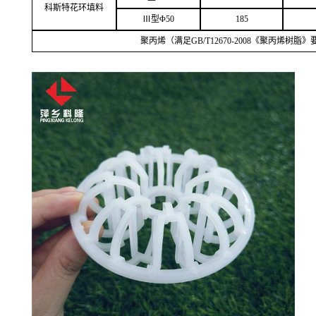
科斯特花环填料
Ⅲ型Φ50
185
聚丙烯（满足
GB/T12670-2008《聚丙烯树脂