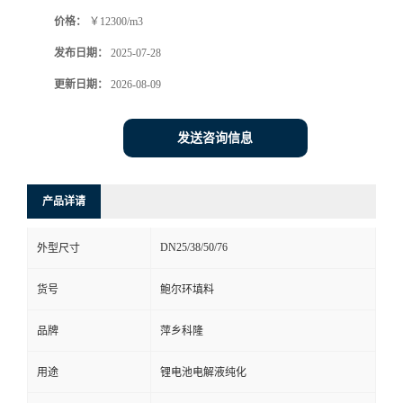
价格：
￥12300/m3
书
发布日期：
2025-07-28
荣
更新日期：
2026-08-09
誉
发送咨询信息
联
产品详请
系
DN25/38/50/76
外型尺寸
方
货号
鲍尔环填料
式
品牌
萍乡科隆
在
用途
锂电池电解液纯化
线