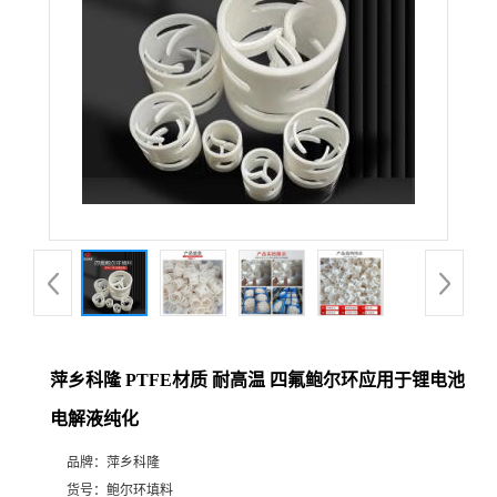
公
司
动
态
产
品
展
萍乡科隆 PTFE材质 耐高温 四氟鲍尔环应用于锂电池
电解液纯化
厅
品牌：
萍乡科隆
证
货号：
鲍尔环填料