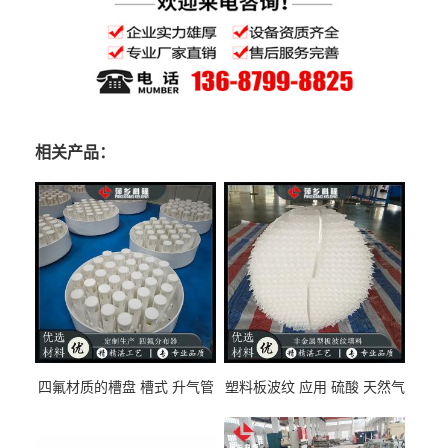
相关产品：
四氟材质的槽盘 槽式 升气管
塑料板波纹 应用 硫酸 天然气
式 圆盘式分布器 萍乡科隆生
废气净化 解吸脱气等
产厂家