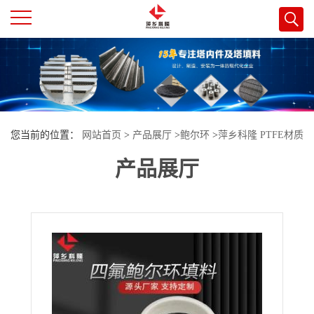
公
司
首
您当前的位置：
网站首页
>
产品展厅
>
鲍尔环
>
萍乡科隆 PTFE材质
页
产品展厅
耐高温 四氟鲍尔环应用于锂电池电解液纯化
公
司
介
绍