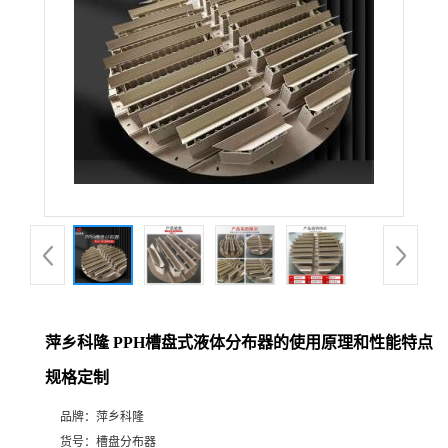
公
司
动
态
产
品
展
萍乡科隆 PPH槽盘式液体分布器的使用原理和性能特点
规格定制
厅
品牌：
萍乡科隆
证
货号：
槽盘分布器