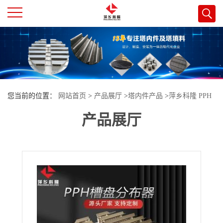
公
司
首
您当前的位置：
网站首页
>
产品展厅
>
塔内件产品
>
萍乡科隆 PPH
页
产品展厅
槽盘式液体分布器的使用原理和性能特点 规格定制
公
司
介
绍