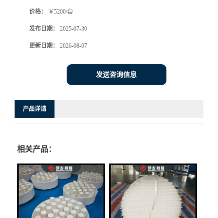
价格：
￥5200/套
书
发布日期：
2025-07-30
荣
更新日期：
2026-08-07
誉
发送咨询信息
联
产品详请
系
方
相关产品：
式
在
线