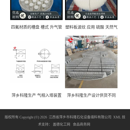
留
言
四氟材质的槽盘 槽式 升气管
塑料板波纹 应用 硫酸 天然气
式 圆盘式分布器 萍乡科隆生
废气净化 解吸脱气等
产厂家
萍乡科隆生产 气相入塔装置
萍乡科隆生产设计供货不同
及分布装置的选择
类型的填料支承装置产品介
绍
版权所有 Copyright (©) 2026
江西省萍乡市科隆石化设备填料有限公司
XML
技
术支持：
盖德化工网
食品商务网