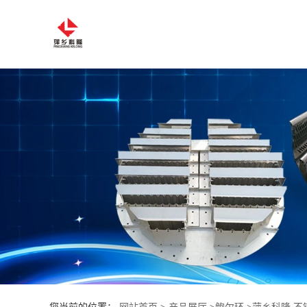
公
司
首
页
公
司
介
绍