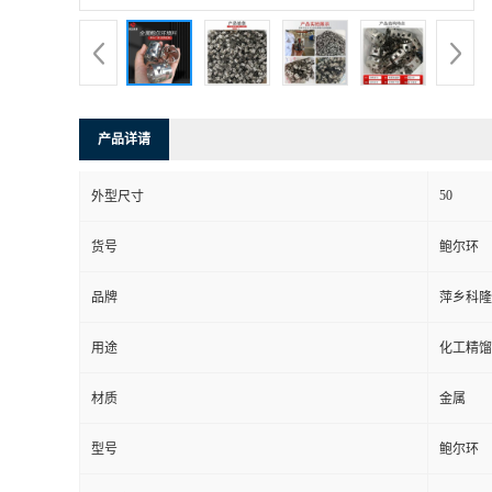
书
荣
产品详请
誉
50
外型尺寸
联
货号
鲍尔环
系
品牌
萍乡科隆
方
用途
化工精馏
式
材质
金属
在
型号
鲍尔环
线