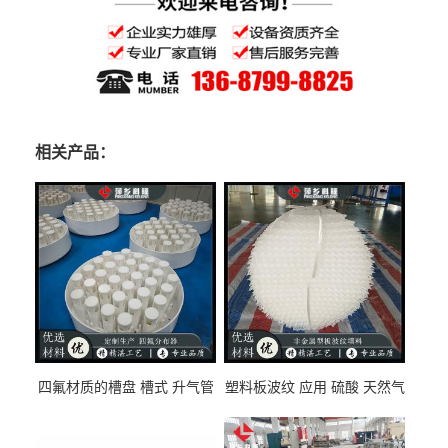
相关产品：
四氟材质的槽盘 槽式 升气管
塑料板波纹 应用 硫酸 天然气
式 圆盘式分布器 萍乡科隆生
废气净化 解吸脱气等
产厂家