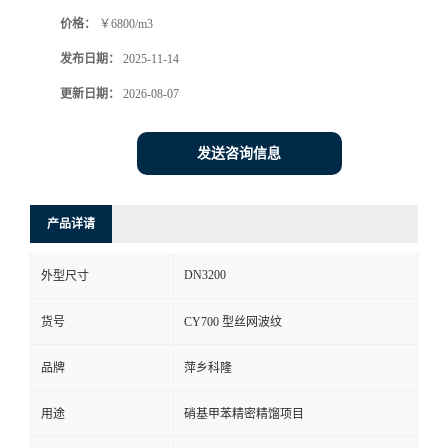
价格：
￥6800/m3
书
发布日期：
2025-11-14
荣
更新日期：
2026-08-07
誉
发送咨询信息
联
产品详请
系
DN3200
外型尺寸
方
货号
CY700 型丝网波纹
式
品牌
萍乡科隆
在
用途
硝基甲苯精密精馏项目
线