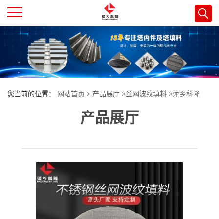
公
司
首
您当前的位置：
网站首页
>
产品展厅
>
丝网波纹填料
>
萍乡科隆
页
产品展厅
304/316L材质CY700 型丝网波纹应用硝基甲苯精密精馏项目
公
司
介
绍