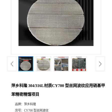
公
司
动
态
产
品
展
萍乡科隆 304/316L材质CY700 型丝网波纹应用硝基甲
苯精密精馏项目
厅
品牌：
萍乡科隆
证
货号：
CY700 型丝网波纹