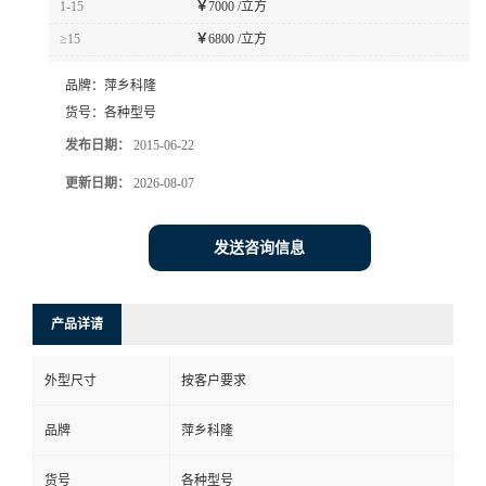
1-15
￥
7000 /立方
书
≥15
￥
6800 /立方
品牌：
萍乡科隆
荣
货号：
各种型号
誉
发布日期：
2015-06-22
更新日期：
2026-08-07
联
发送咨询信息
系
方
产品详请
式
外型尺寸
按客户要求
在
品牌
萍乡科隆
线
货号
各种型号