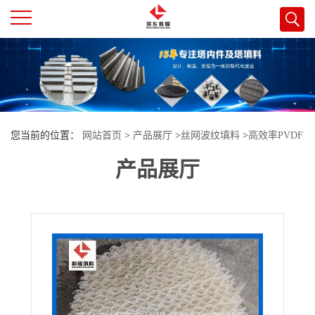
公
司
首
您当前的位置：
网站首页
>
产品展厅
>
丝网波纹填料
>
高效率PVDF
页
产品展厅
丝网波纹填料 塑料波纹板填料江西萍乡科隆填料厂专业生产
公
司
介
绍