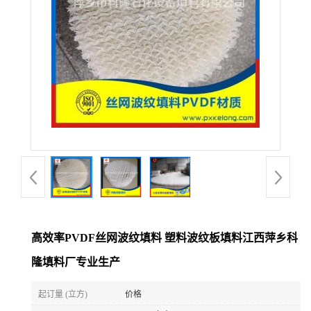
公
司
动
态
产
品
展
高效率PVDF丝网波纹填料 塑料波纹板填料江西萍乡科
隆填料厂专业生产
厅
起订量 (立方)
价格
证