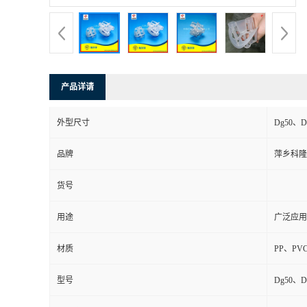
书
荣
产品详请
誉
外型尺寸
Dg50、D
联
品牌
萍乡科隆
系
货号
方
用途
广泛应用
式
材质
PP、PV
在
型号
Dg50、D
线