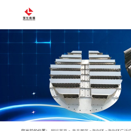
公
司
首
页
公
司
介
绍