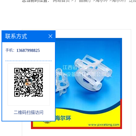
您当前的位置：
网站首页
>
产品展厅
>
海尔环
>
海尔环广泛
公
司
联系方式
动
手机：
13687998825
态
产
品
展
二维码扫描访问
厅
证