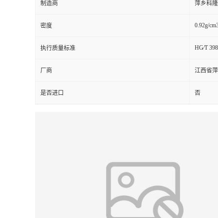
制造商
萍乡科隆
留
0.92g/cm
密度
言
HG∕T 398
执行质量标准
厂商
江西省萍
是否进口
否