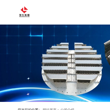
公
司
首
页
公
司
介
绍