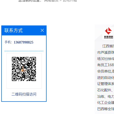
您当前的位置：
网站首页
>
公司介绍
公
司
联系方式
动
手机：
13687998825
态
产
品
展
二维码扫描访问
厅
证