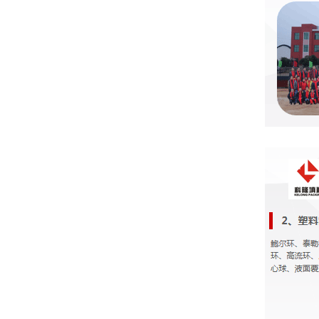
书
荣
誉
联
系
方
式
在
线