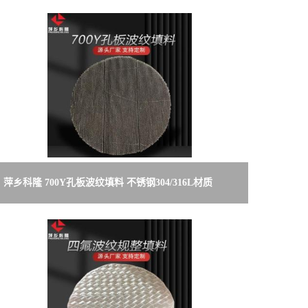
萍乡科隆 700Y孔板波纹填料 不锈钢304/316L材质
HG/T 21559.2-2005 标准