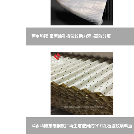
萍乡科隆 聚丙烯孔板波纹助力苯 -高效分离
250Y/125Y/350Y/450Y/500Y
萍乡科隆定制钢铁厂再生塔使用的PPH孔板波纹填料直