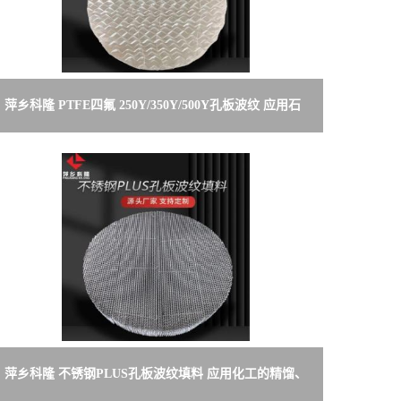
萍乡科隆 PTFE四氟 250Y/350Y/500Y孔板波纹 应用石
油、精细化工等
萍乡科隆 不锈钢PLUS孔板波纹填料 应用化工的精馏、
吸收与解吸