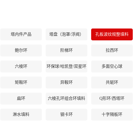
塔内件产品
塔盘（泡罩/浮阀）
孔板波纹规整填料
鲍尔环
阶梯环
拉西环
六棱环
环保球/哈凯登/双星环
多面空心球
矩鞍环
异鞍环
共轭环
扁环
六棱孔环组合环填料
Q形环/西塔环
淋水填料
钢卡环
十字隔板环