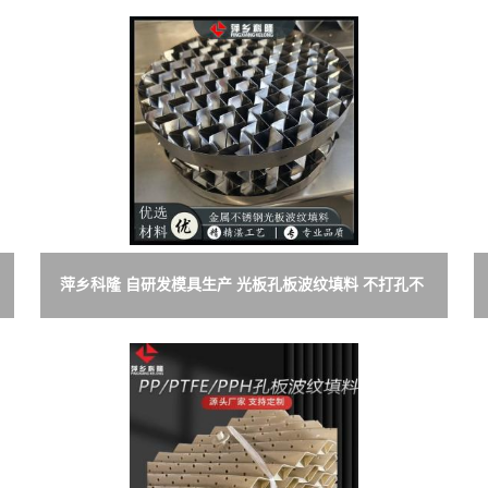
萍乡科隆 自研发模具生产 光板孔板波纹填料 不打孔不
压花纹 各型号可定