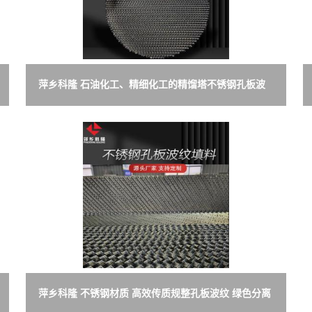
萍乡科隆 石油化工、精细化工的精馏塔不锈钢孔板波
纹 碳捕集装置
萍乡科隆 不锈钢材质 高效传质规整孔板波纹 绿色分离