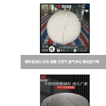
书
荣
誉
联
系
塑料板波纹 应用 硫酸 天然气 废气净化 解吸脱气等
方
式
在
线