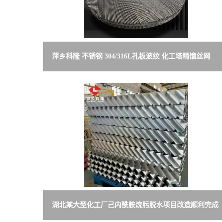
留
言
萍乡科隆 不锈钢 304/316L孔板波纹 化工塔精馏丝网
CY700 厂家定制
湖北某大型化工厂己内酰胺烷肟脱水项目改造顺利完成
赋能生产提质增效