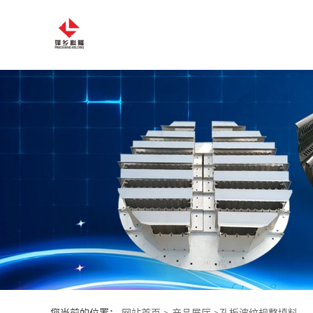
公
司
首
页
公
司
介
绍