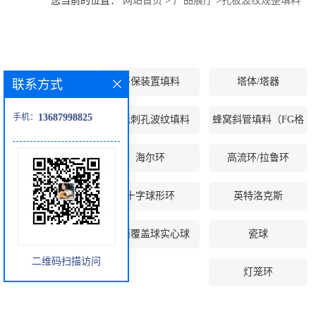
您当前的位置：
网站首页
>
产品展厅
>
孔板波纹规整填料
公
司
环保装置填料
塔体/塔器
联系方式
动
手机：
13687998825
压延刺孔波纹填料
蜂窝斜管填料（FG格
态
栅等）
海尔环
高流环/拉鲁环
产
十字球形环
英特洛克斯
品
展
液面覆盖球实心球
瓷球
二维码扫描访问
厅
灯笼环
证