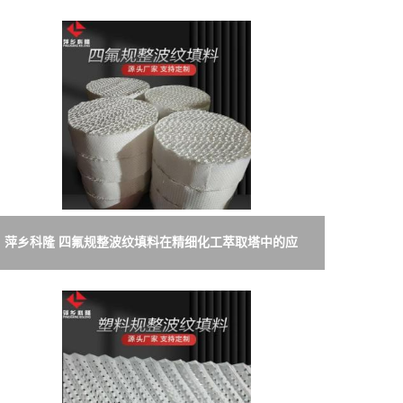
萍乡科隆 四氟规整波纹填料在精细化工萃取塔中的应
用 规格定制