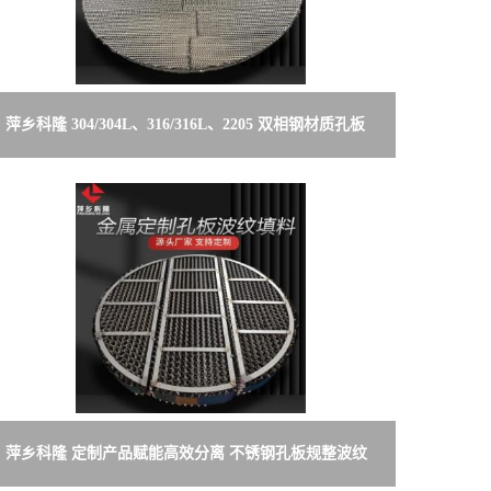
萍乡科隆 304/304L、316/316L、2205 双相钢材质孔板
波纹/丝网波纹
萍乡科隆 定制产品赋能高效分离 不锈钢孔板规整波纹
顺利交付