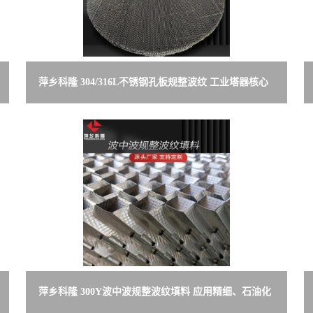
萍乡科隆 304/316L不锈钢孔板规整波纹 工业塔器核心
组件 源头工厂
萍乡科隆 300Y波中波规整波纹填料 应用精细、石油化
工、化肥等行业