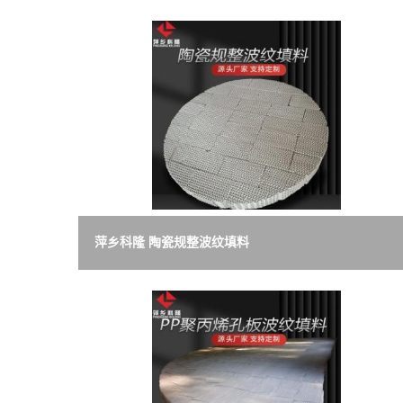
萍乡科隆 陶瓷规整波纹填料
100Y/125Y/160Y/250Y/350Y/400Y/450Y/500Y