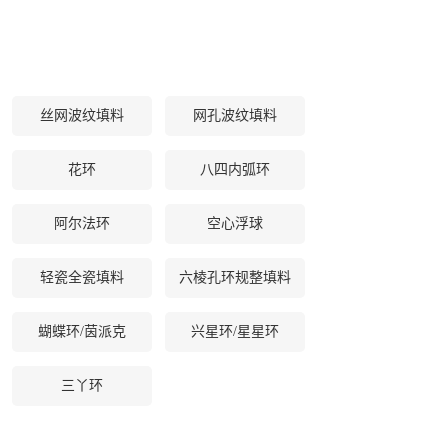
丝网波纹填料
网孔波纹填料
花环
八四内弧环
阿尔法环
空心浮球
轻瓷全瓷填料
六棱孔环规整填料
蝴蝶环/茵派克
兴星环/星星环
三丫环