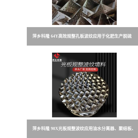
萍乡科隆 64Y高效规整孔板波纹应用于化肥生产脱硫
塔、解析塔
萍乡科隆 90X光板规整波纹应用油水分离器、聚结板、
汽液分离等