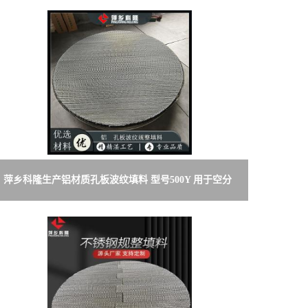
萍乡科隆生产铝材质孔板波纹填料 型号500Y 用于空分
等化工装置