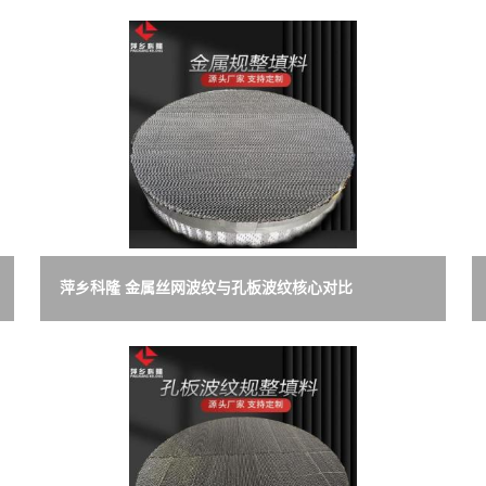
萍乡科隆 金属丝网波纹与孔板波纹核心对比
250Y/350Y/450Y/CY700Y