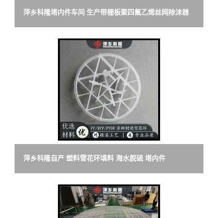
萍乡科隆塔内件车间 生产带栅板聚四氟乙烯丝网除沫器
PTFE四氟丝网除雾器
萍乡科隆自产 塑料雪花环填料 海水脱硫 塔内件