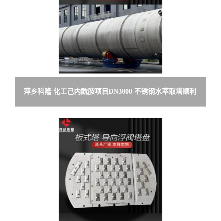
萍乡科隆 化工己内酰胺项目DN3000 不锈钢水萃取塔顺利
交付