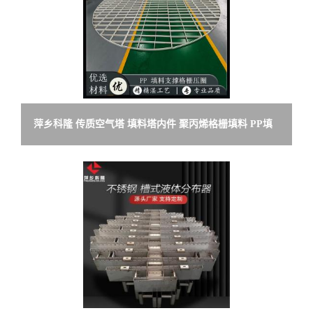
萍乡科隆 传质空气塔 填料塔内件 聚丙烯格栅填料 PP填
料压圈压栅