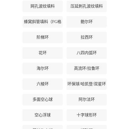
网孔波纹填料
压延刺孔波纹填料
公
蜂窝斜管填料（FG格
鲍尔环
司
栅等）
动
阶梯环
拉西环
态
花环
八四内弧环
产
海尔环
高流环/拉鲁环
品
六棱环
环保球/哈凯登/双星环
展
多面空心球
阿尔法环
厅
空心浮球
十字球形环
证