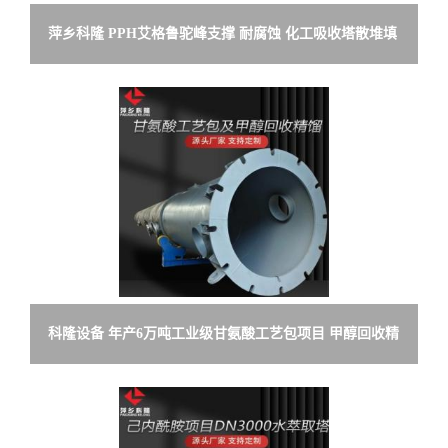
萍乡科隆 PPH艾格鲁驼峰支撑 耐腐蚀 化工吸收塔散堆填
料支承板
科隆设备 年产6万吨工业级甘氨酸工艺包项目 甲醇回收精
馏工段设计