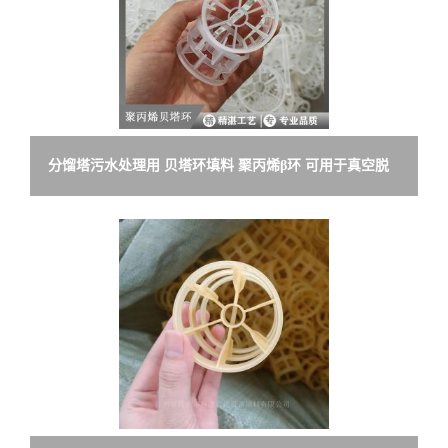
分馏塔污水处理用 贝塔环填料 聚丙烯β环 可用于真空脱
氧塔 贝它环填料