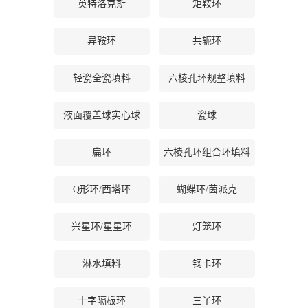
英特洛克斯
矩鞍环
书
异鞍环
共轭环
荣
轻瓷全瓷填料
六棱孔环规整填料
誉
液面覆盖球实心球
瓷球
联
扁环
六棱孔环组合环填料
系
Q形环/西塔环
蝴蝶环/茵派克
方
兴星环/星星环
灯笼环
式
淋水填料
钢卡环
在
线
十字隔板环
三丫环