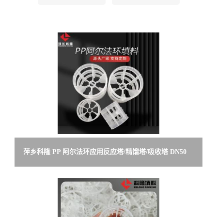
留
言
萍乡科隆 PP 阿尔法环应用反应塔/精馏塔/吸收塔 DN50
ISO9001体系