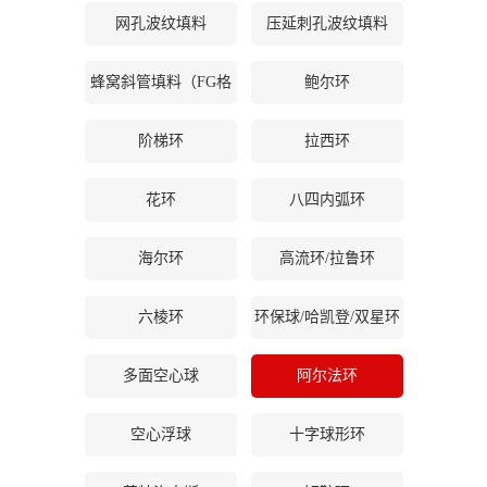
网孔波纹填料
压延刺孔波纹填料
公
蜂窝斜管填料（FG格
鲍尔环
司
栅等）
动
阶梯环
拉西环
态
花环
八四内弧环
产
海尔环
高流环/拉鲁环
品
六棱环
环保球/哈凯登/双星环
展
多面空心球
阿尔法环
厅
空心浮球
十字球形环
证