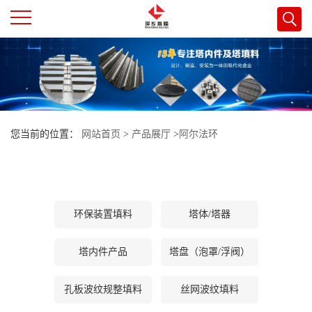
公
司
首
您当前的位置：
网站首页
>
产品展厅
>
阿尔法环
页
公
环保装置填料
塔体/塔器
司
塔内件产品
塔盘（泡罩/浮阀）
介
孔板波纹规整填料
丝网波纹填料
绍