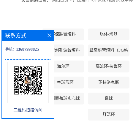
您当前的位置：
网站首页
>
产品展厅
>
环保球/哈凯登/双星环
公
司
环保装置填料
塔体/塔器
联系方式
动
手机：
13687998825
压延刺孔波纹填料
蜂窝斜管填料（FG格
态
栅等）
海尔环
高流环/拉鲁环
产
十字球形环
英特洛克斯
品
展
液面覆盖球实心球
瓷球
二维码扫描访问
厅
灯笼环
证