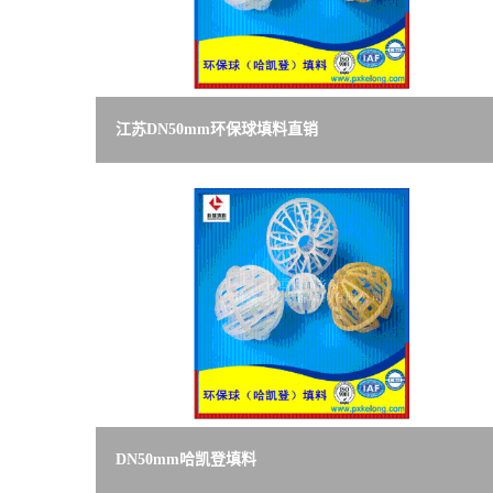
江苏DN50mm环保球填料直销
DN50mm哈凯登填料