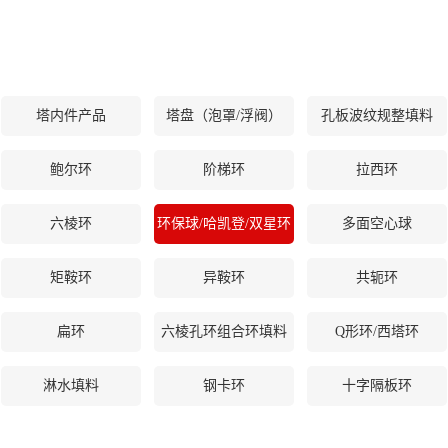
塔内件产品
塔盘（泡罩/浮阀）
孔板波纹规整填料
鲍尔环
阶梯环
拉西环
六棱环
环保球/哈凯登/双星环
多面空心球
矩鞍环
异鞍环
共轭环
扁环
六棱孔环组合环填料
Q形环/西塔环
淋水填料
钢卡环
十字隔板环