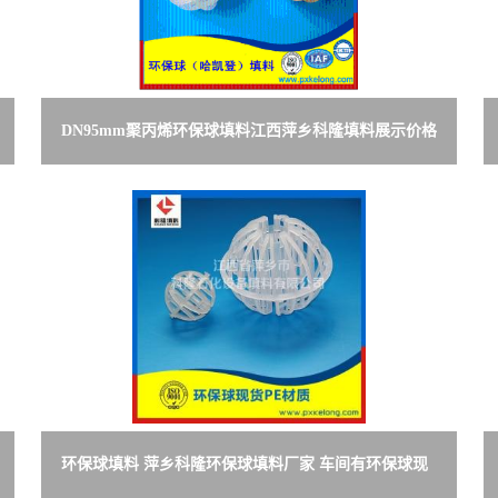
DN95mm聚丙烯环保球填料江西萍乡科隆填料展示价格
高清图片
环保球填料 萍乡科隆环保球填料厂家 车间有环保球现
货