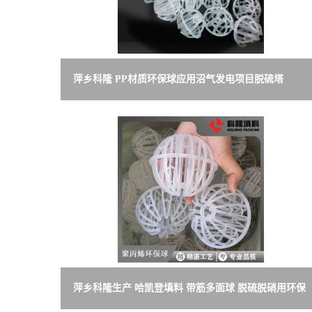
留
言
萍乡科隆 PP材质环保球应用沼气发电项目脱硫塔
DN38/50/76/100
萍乡科隆生产 哈凯登填料 带筋多面球 脱硫脱硝用环保
球填料