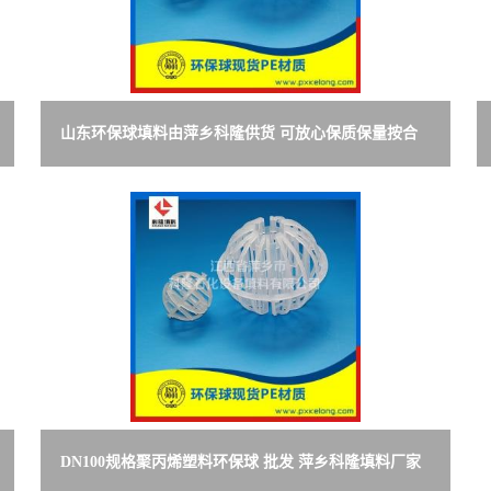
山东环保球填料由萍乡科隆供货 可放心保质保量按合
同约定时间供货
DN100规格聚丙烯塑料环保球 批发 萍乡科隆填料厂家