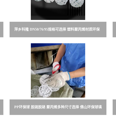
萍乡科隆 DN50/76/95规格可选择 塑料聚丙烯材质环保
球 哈凯登球
PP环保球 脱硫脱硝 聚丙烯多种尺寸选择 佛山环保球填
料