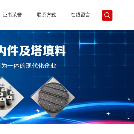
证书荣誉
联系方式
在线留言