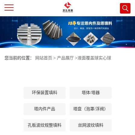
公
司
首
您当前的位置：
网站首页
>
产品展厅
>
液面覆盖球实心球
页
公
环保装置填料
塔体/塔器
司
塔内件产品
塔盘（泡罩/浮阀）
介
孔板波纹规整填料
丝网波纹填料
绍