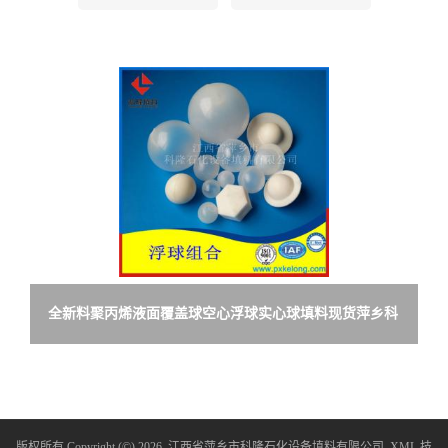
留
言
全新料聚丙烯液面覆盖球空心浮球实心球填料现货萍乡科
隆填料生产无边帯边可为客户定制
版权所有 Copyright (©) 2026
江西省萍乡市科隆石化设备填料有限公司
XML
技