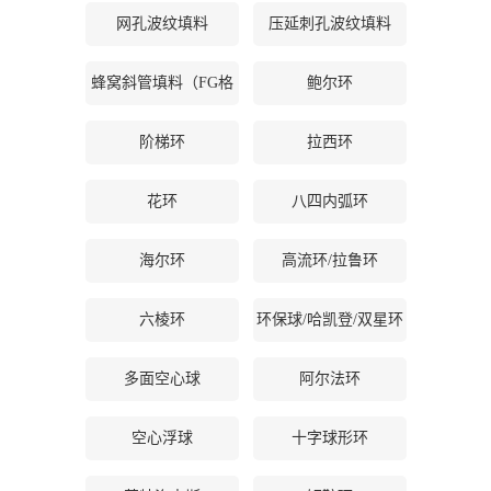
网孔波纹填料
压延刺孔波纹填料
公
蜂窝斜管填料（FG格
鲍尔环
司
栅等）
动
阶梯环
拉西环
态
花环
八四内弧环
产
海尔环
高流环/拉鲁环
品
六棱环
环保球/哈凯登/双星环
展
多面空心球
阿尔法环
厅
空心浮球
十字球形环
证