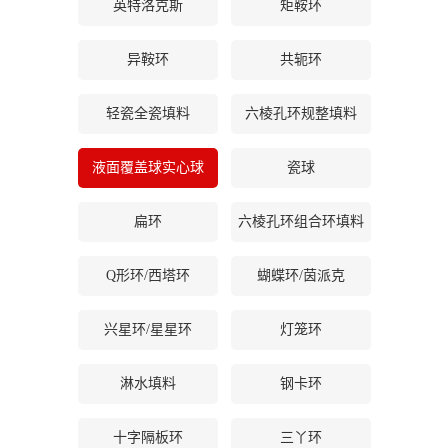
英特洛克斯
矩鞍环
书
异鞍环
共轭环
荣
轻瓷全瓷填料
六棱孔环规整填料
誉
液面覆盖球实心球
瓷球
联
扁环
六棱孔环组合环填料
系
Q形环/西塔环
蝴蝶环/茵派克
方
兴星环/星星环
灯笼环
式
淋水填料
钢卡环
在
线
十字隔板环
三丫环