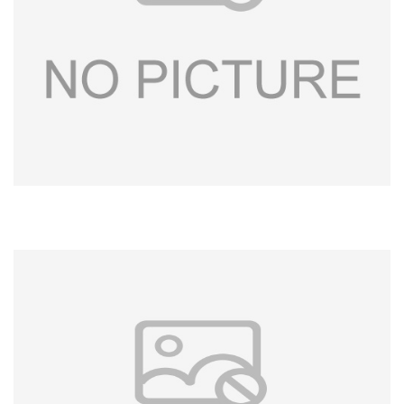
书
荣
誉
联
系
方
式
在
线