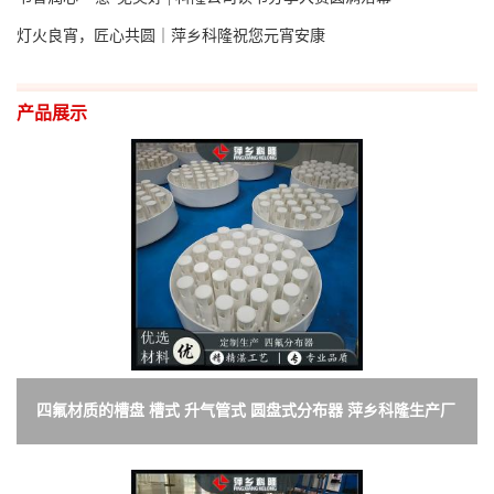
灯火良宵，匠心共圆｜萍乡科隆祝您元宵安康
产品展示
四氟材质的槽盘 槽式 升气管式 圆盘式分布器 萍乡科隆生产厂
家