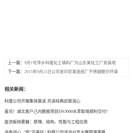
上一篇：
9月1号萍乡科隆化工填料厂为山东某化工厂安装塔
内件分布器等
下一篇：
2015年9月21日公司发印尼某造纸厂不锈钢鲍尔环填
料
相关新闻：
科隆公司开展集体晨读 共读经典启智润心
喜讯！湖北客户己内酰胺项目DN3000水萃取塔顺利交付！
旋流板除雾器：原理、结构、性能与工程应用
书香润心 ·“愈”见美好 | 科隆公司读书分享大赛圆满落幕