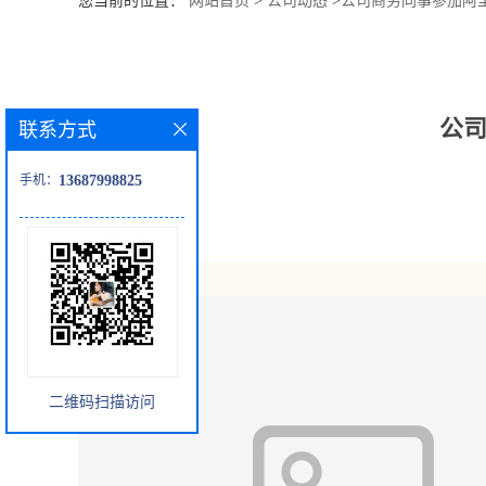
您当前的位置：
网站首页
>
公司动态
>
公司商务同事参加阿
公
司
公司
联系方式
动
手机：
13687998825
态
产
品
展
二维码扫描访问
厅
证