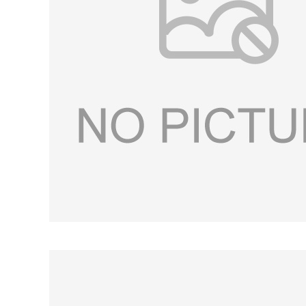
书
荣
誉
联
系
方
式
在
线