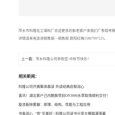
萍乡市科隆化工填料厂欢迎更多的新老客户来我们厂参观考
详情请来电咨询销售部—销售部 欧阳红梅15807997225。
上一篇：
萍乡科隆公司恭祝您-中秋节快乐！
相关新闻：
科隆公司开展集体晨读 共读经典启智润心
喜讯！湖北客户己内酰胺项目DN3000水萃取塔顺利交付！
旋流板除雾器：原理、结构、性能与工程应用
书香润心 ·“愈”见美好 | 科隆公司读书分享大赛圆满落幕