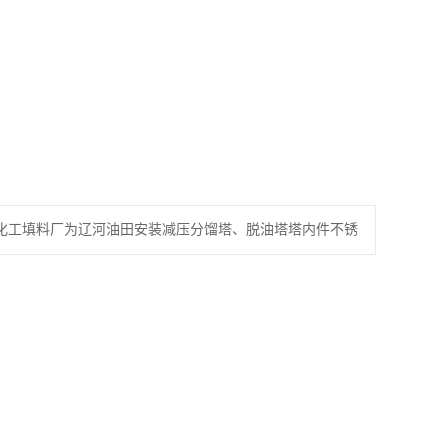
科隆化工填料厂为辽河油田安装减压分馏塔、脱油塔塔内件不锈
孔板波纹填料等）