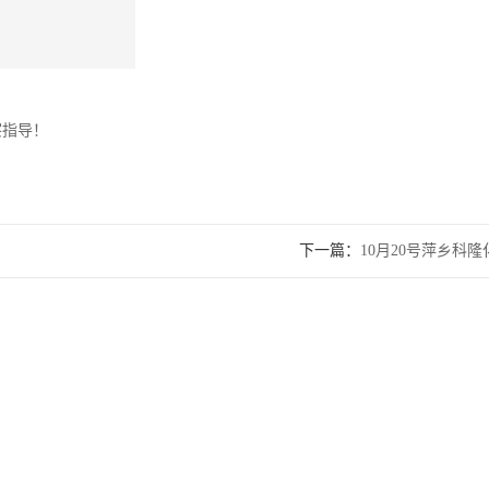
察指导！
下一篇：
10月20号萍乡
钢浮阀塔盘、槽式分布器、