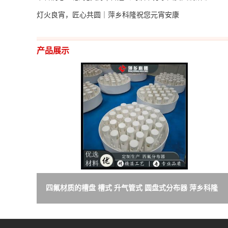
灯火良宵，匠心共圆｜萍乡科隆祝您元宵安康
产品展示
四氟材质的槽盘 槽式 升气管式 圆盘式分布器 萍乡科隆
生产厂家