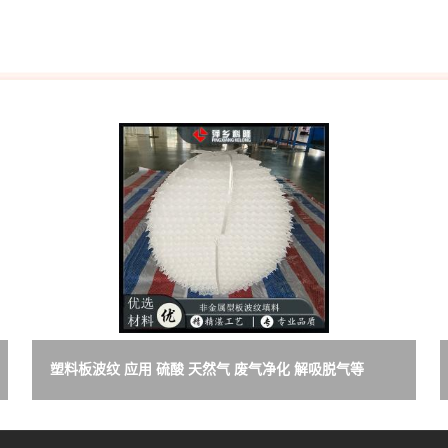
塑料板波纹 应用 硫酸 天然气 废气净化 解吸脱气等