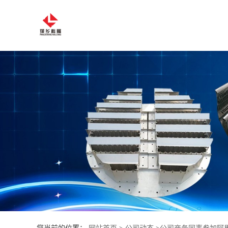
公
司
首
页
公
司
介
绍