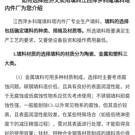
如何选择经济又实用填料
江西萍乡科隆填料塔
内件厂为您介绍
公
江西萍乡科隆填料塔内件厂专业生产
填料，
填料的选择
司
包括确定填料的种类、规格及材质等。
所选填料既要满足生
动
产工艺的要求，又要使设备投资和操作费用最低。
3.填料材质的选择填料的材质分为陶瓷、金属和塑料三
态
大类。
产
（1）金属填料可用多种材质制成，选择时主要考虑腐
品
蚀问题。碳钢填料造价低，且具有良好的表面润湿性能，对
于无腐蚀或低腐蚀性物系应优先考虑使用；不锈钢填料耐腐
展
蚀性强，一般能耐除Cl–以外常见物系的腐蚀，但其造价较
高，且表面润湿性能较差，在某些特殊场合（如极低喷淋密
厅
度下的减压精馏过程），需对其表面进行处理，才能取得良
证
好的使用效果；钛材、特种合金钢等材质制成的填料造价很