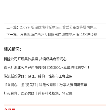
上一篇：
250Y孔板波纹填料板厚1mm管式分布器等塔内件天
津某研究所刘经理柴工来江西萍乡科隆考察并定购
下一篇：
发货现场江西萍乡科隆出口印度PP材质125X波纹规
整填料528立方
相关新闻：
科隆公司开展集体晨读 共读经典启智润心
喜讯！湖北客户己内酰胺项目DN3000水萃取塔顺利交付！
旋流板除雾器：原理、结构、性能与工程应用
书香润心 ·“愈”见美好 | 科隆公司读书分享大赛圆满落幕
灯火良宵，匠心共圆｜萍乡科隆祝您元宵安康