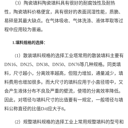
（3）陶瓷填料陶瓷填料具有很好的耐腐蚀性及耐热
留
性，陶瓷填料价格便宜，具有很好的表面润湿性能，质脆、
易碎是其最大缺点。在气体吸收、气体洗涤、液体萃取等过
言
程中应用较为普遍。
1.填料规格的选择：
1）散装填料规格的选择工业塔常用的散装填料主要有
（
DN16、DN25、DN38、DN50、DN76等几种规格。同类填
料，尺寸越小，分离效率越高，但阻力增加，通量减少，填
料费用也增加很多。而大尺寸的填料应用于小直径塔中，又
会产生液体分布不良及严重的壁流，使塔的分离效率降低。
因此，对塔径与填料尺寸的比值要有一规定，一般塔径与填
料公称直径的比值D/d应大于8。
2）规整填料规格的选择工业上常用规整填料的型号和
（