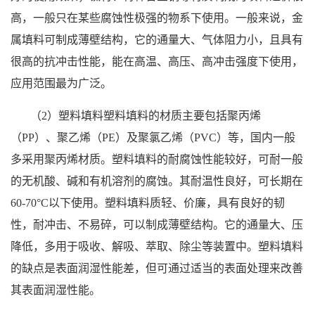
高，一般只在某些腐蚀性极强的物系下使用。一般来说，金
书
属填料可制成薄壁结构，它的通量大、气体阻力小，且具有
荣
很高的抗冲击性能，能在高温、高压、高冲击强度下使用，
应用范围最为广泛。
誉
（2）塑料填料塑料填料的材质主要包括聚丙烯
联
（PP）、聚乙烯（PE）及聚氯乙烯（PVC）等，国内一般
多采用聚丙烯材质。塑料填料的耐腐蚀性能较好，可耐一般
系
的无机酸、碱和有机溶剂的腐蚀。其耐温性良好，可长期在
方
60-70°C以下使用。塑料填料质轻、价廉，具有良好的韧
性，耐冲击、不易碎，可以制成薄壁结构。它的通量大、压
式
降低，多用于吸收、解吸、萃取、除尘等装置中。塑料填料
的缺点是表面润湿性能差，但可通过适当的表面处理来改善
在
其表面润湿性能。
线