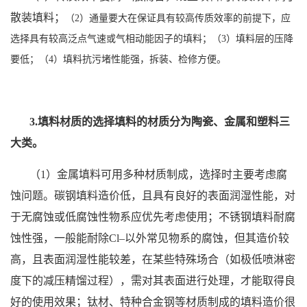
散装填料；
（
2）通量要大在保证具有较高传质效率的前提下，应
选择具有较高泛点气速或气相动能因子的填料；
（
3）填料层的压降
要低；
（
4）填料抗污堵性能强，拆装、检修方便。
3.填料材质的选择填料的材质分为陶瓷、金属和塑料三
大类。
（1）金属填料可用多种材质制成，选择时主要考虑腐
蚀问题。碳钢填料造价低，且具有良好的表面润湿性能，对
于无腐蚀或低腐蚀性物系应优先考虑使用；不锈钢填料耐腐
蚀性强，一般能耐除Cl–以外常见物系的腐蚀，但其造价较
高，且表面润湿性能较差，在某些特殊场合（如极低喷淋密
度下的减压精馏过程），需对其表面进行处理，才能取得良
好的使用效果；钛材、特种合金钢等材质制成的填料造价很