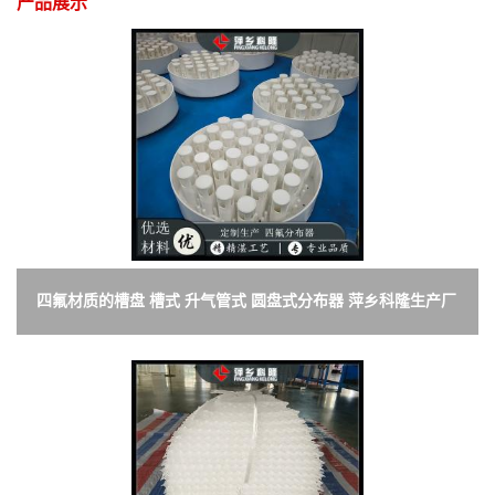
产品展示
四氟材质的槽盘 槽式 升气管式 圆盘式分布器 萍乡科隆生产厂
家