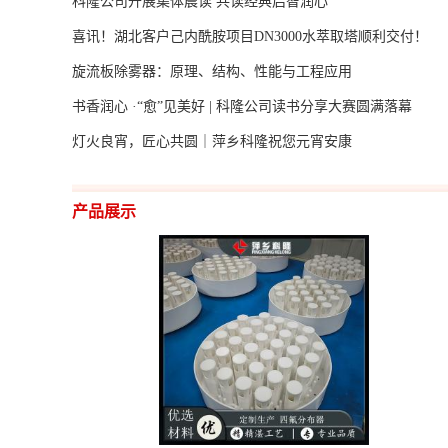
科隆公司开展集体晨读 共读经典启智润心
喜讯！湖北客户己内酰胺项目DN3000水萃取塔顺利交付！
旋流板除雾器：原理、结构、性能与工程应用
书香润心 ·“愈”见美好 | 科隆公司读书分享大赛圆满落幕
灯火良宵，匠心共圆｜萍乡科隆祝您元宵安康
产品展示