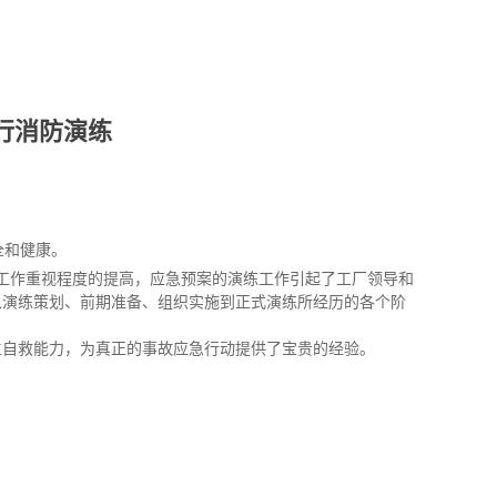
进行消防演练
全和健康。
工作重视程度的提高，应急预案的演练工作引起了工厂领导和
从演练策划、前期准备、组织实施到正式演练所经历的
各
个阶
生自救能力，为真正的事故应急行动提供了宝贵的经验
。