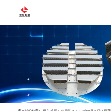
公
司
首
页
公
司
介
绍