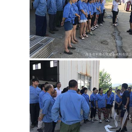
书
荣
誉
联
系
方
式
在
线