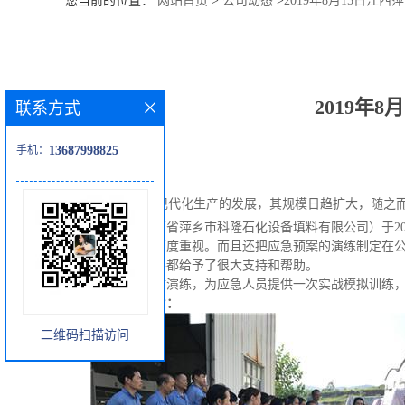
您当前的位置：
网站首页
>
公司动态
>
2019年8月15日
公
司
2019年
联系方式
动
手机：
13687998825
态
近年来，随着现代化生产的发展，其规模日趋扩大，随之而
产
我公司（江西省萍乡市科隆石化设备填料有限公司）于
主管部门领导的高度重视。而且还把应急预案的演练制定在
品
段，
公司
各级领导都给予了很大
支持和帮助。
通过此次消防演练，为应急人员提供一次实战模拟训练
展
消防演练图片：
二维码扫描访问
厅
证