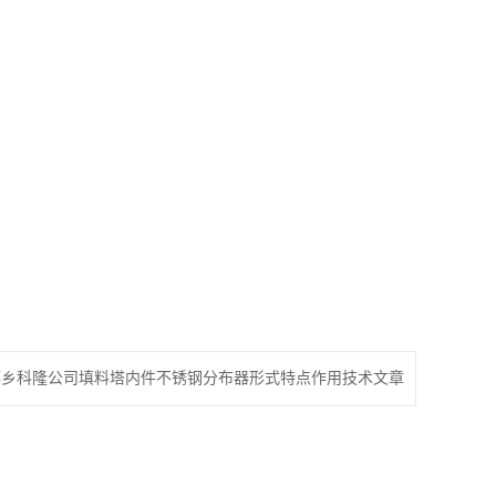
萍乡科隆公司填料塔内件不锈钢分布器形式特点作用技术文章