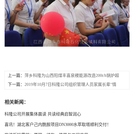
上一篇：
萍乡科隆为山西阳煤丰喜泉稷能源改造200t/h锅炉超
低排放工程使用PP聚丙烯250X规整波纹填料、250Y塑料孔板
下一篇：
2019年10月7日科隆公司组织管理人员家属长辈“情
波纹填料、冲洗喷淋层、FRPP增强聚丙烯填料格栅支撑，
暖九月九，敬孝传美德”座谈会活动
相关新闻：
FRPP增强聚丙烯填料压栅、316L丝网除沫器、丝网除沫器反
冲洗装置
科隆公司开展集体晨读 共读经典启智润心
喜讯！湖北客户己内酰胺项目DN3000水萃取塔顺利交付！