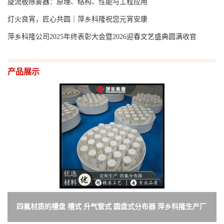
旋流板除雾器：原理、结构、性能与工程应用
灯火良宵，匠心共圆｜萍乡科隆祝您元宵安康
萍乡科隆公司2025年终表彰大会暨2026迎春文艺盛典圆满收官
产品展示
四氟材质的槽盘 槽式 升气管式 圆盘式分布器 萍乡科隆生产厂
家