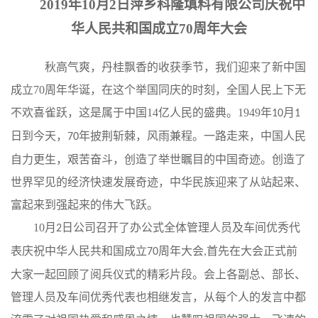
2019年10月2日萍乡科隆填料有限公司庆祝中
公
华人民共和国成立70周年大会
司
秋高气爽，丹桂飘香的收获季节，我们迎来了新中国
成立
70
周年华诞，
在这个举国同庆的时刻，全国人民上下无
动
不欢喜雀跃，这是属于中国
14
亿人民的盛典。
1949
年
月
10
1
态
日到今天，
年披荆斩棘，风雨兼程。一路走来，中国人民
70
自力更生，艰苦奋斗，创造了举世瞩目的中国奇迹。创造了
产
世界罕见的经济快速发展奇迹，中华民族迎来了从站起来、
品
富起来到强起来的伟大飞跃。
10
月
日公司召开了办公式全体管理人员及车间优秀代
2
展
表庆祝中华人民共和国成立
周年大会
首先在大会正式前
70
,
厅
大家一起回顾了阅兵仪式的精彩片段。会上各副总、部长、
管理人员及车间优秀代表也相继发言，从每个人的发言中都
证