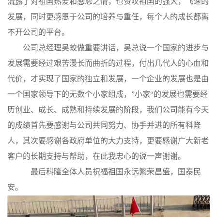
流露了对祖国热爱和感恩之情，也赞叹祖国的强大，飞速的
发展，同时更感恩于公司的培养与重任，每个人的成长都离
书
不开公司的平台。
荣
公司总经理吴蛟做重要讲话，吴总说一个国家的进步与
发展需要经过艰苦漫长而曲折的过程，付出几代人的心血和
誉
代价，才实现了国家的独立和发展，一个企业的发展也是由
联
一个国家领导下的无数个小家组成，
”小家“的发展也需要经
历创业、成长、成熟和持续发展的阶段，我们公司能有今天
系
的成绩首先要感谢与公司共同努力、协手并进的所有科隆
方
人，其次要感谢各政府单位的大力支持，更要感谢广大新老
客户的长期支持与帮助，在此我忠心的说一声谢谢。
式
最后科隆全体人员祝福祖国永远繁荣昌盛，国泰民
安。
在
线