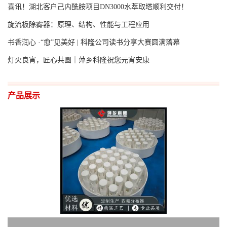
喜讯！湖北客户己内酰胺项目DN3000水萃取塔顺利交付！
旋流板除雾器：原理、结构、性能与工程应用
书香润心 ·“愈”见美好 | 科隆公司读书分享大赛圆满落幕
灯火良宵，匠心共圆｜萍乡科隆祝您元宵安康
产品展示