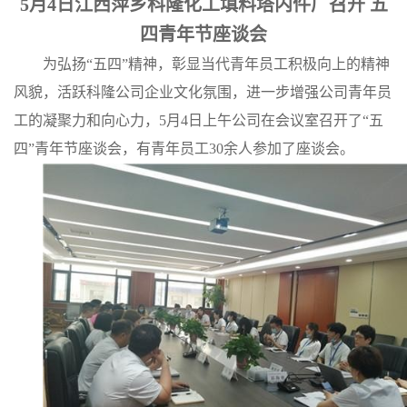
5月4日江西萍乡科隆化工填料塔内件厂召开
五
公
四青年节座谈会
为弘扬
“
五四
”
精神，彰显当代青年员工积极向上的精神
司
风貌，活跃
科隆
公司企业文化氛围，进一步增强公司青年员
动
工的凝聚力和向心力，
5月4日
上
午公司在会议室召开了
“五
四”青年节座谈会
，有
青年员工
30
余人参加了座谈会
。
态
产
品
展
厅
证