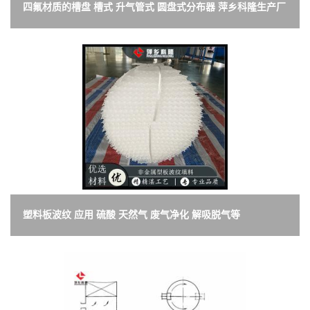
四氟材质的槽盘 槽式 升气管式 圆盘式分布器 萍乡科隆生产厂
家
塑料板波纹 应用 硫酸 天然气 废气净化 解吸脱气等