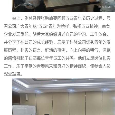
书
会上，副总经理
张鹏
简要回顾五四青年节历史过程，号
荣
召公司广大青年以
“
五四
”
青年为榜样，弘扬五四精神，肩负
企业发展重任。随后
大家纷纷
讲述自己的学习、工作体会、
誉
并分享了
在公司的
成长经验，展示了
科隆公司
优秀青年的发
联
展历程，朴实的语言、鲜活的事例、向上向善的朝气、深刻
的感悟引起了在座每位青年员工的共鸣。他们立足岗位扎实
系
工作、乐于奉献的青春风采和良好的精神面貌，使参会人员
方
深受鼓舞。
式
在
线