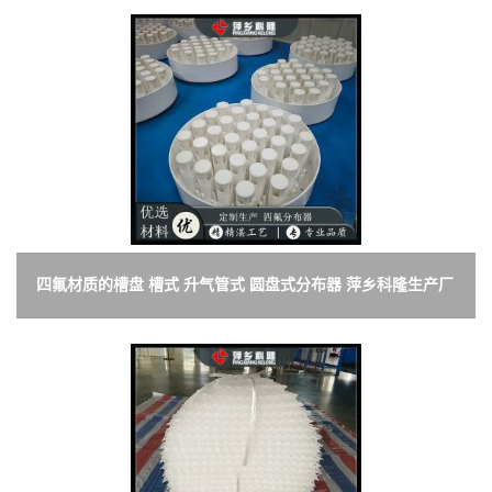
四氟材质的槽盘 槽式 升气管式 圆盘式分布器 萍乡科隆生产厂
家