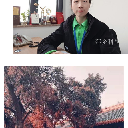
书
荣
誉
联
系
方
式
在
线