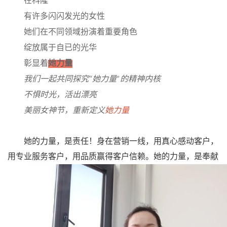
在科隆
公
有许多闪闪发光的女性
她们在不同领域扮演着重要角色
司
绽放属于自已的光华
彰显着
她力量
动
我们一起共同探究
“
她力量
”
的精神内核
态
不惧时光，活出漂亮
美丽女神节，重新定义
她力量
产
她的力量，是责任
！
身在营销一线，用真心感动客户，
品
用专业服务客户，用品质赢得客户信赖。她的力量，是奉献
展
厅
证