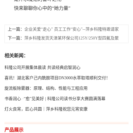
快来聊聊你心中的
“她力量”
上一篇：
企业关爱“走心” 员工工作“安心”--萍乡科隆特邀请家
庭教育专家走进企业讲堂
下一篇：
萍乡科隆发货天津某环保公司125Y/250Y型四氟及聚
丙烯规整波纹填料300多方
相关新闻：
科隆公司开展集体晨读 共读经典启智润心
喜讯！湖北客户己内酰胺项目DN3000水萃取塔顺利交付！
旋流板除雾器：原理、结构、性能与工程应用
书香润心 ·“愈”见美好 | 科隆公司读书分享大赛圆满落幕
灯火良宵，匠心共圆｜萍乡科隆祝您元宵安康
产品展示