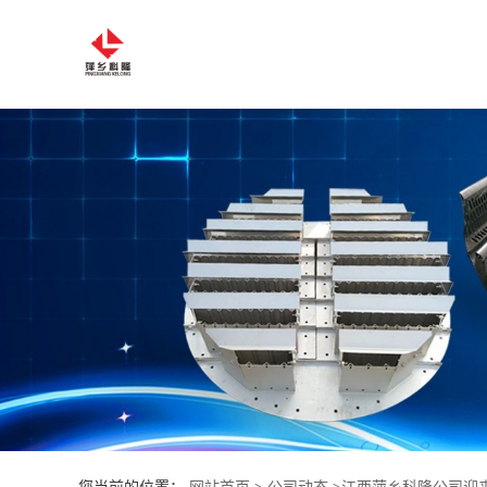
公
司
首
页
公
司
介
绍