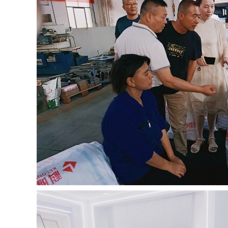
书
荣
誉
联
系
方
式
在
线