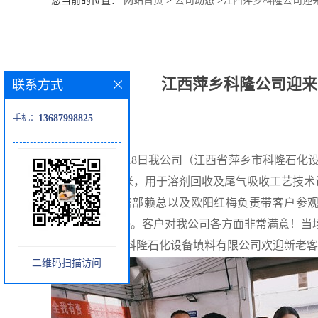
您当前的位置：
网站首页
>
公司动态
>
江西萍乡科隆公司迎来
公
司
江西萍乡科隆公司迎来
联系方式
动
手机：
13687998825
态
202
2
年
9
月
18
日我公司（江西省萍乡市科隆石化
产
1.3米/1.6米/1.7米，用于溶剂回收及尾气吸收工
品
由公司销售
部赖总以及欧阳红梅负责
带客户参
等）、办公
大楼。
客户对我公司
各方面非常满意！当
展
江西
省
萍乡
市
科隆
石化设备填料有限
公司
欢迎新老客
二维码扫描访问
厅
证