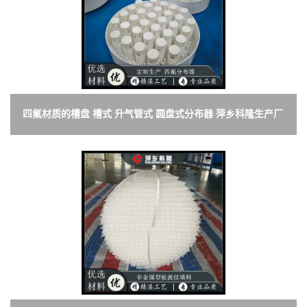
四氟材质的槽盘 槽式 升气管式 圆盘式分布器 萍乡科隆生产厂
家