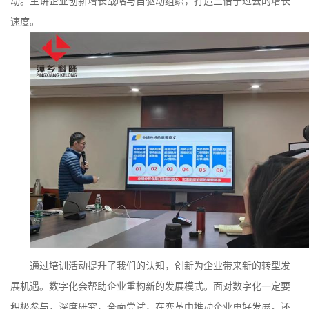
动。主讲企业创新增长战略与自驱动组织，打造三倍于过去的增长
速度。
书
荣
誉
联
系
方
式
在
通过培训活动提升了我们的认知，创新为企业带来新的转型发
展机遇。数字化会帮助企业重构新的发展模式。面对数字化一定要
线
积极参与，深度研究，全面尝试，在变革中推动企业更好发展。还