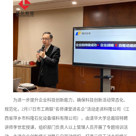
公
司
动
态
产
品
为进一步提升企业科技创新能力，确保科技创新活动常态化、
展
规范化，2月17日
市工商联
“名师课堂进名企”活动走进
科隆公司（江
厅
西省萍乡市科隆石化设备填料有限公司），由清华大学总裁班特聘
讲师李世宏授课，组织部门负责人以上管理人员开展了专题培训活
证