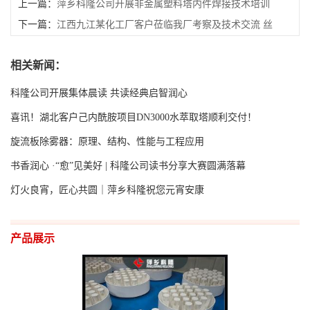
上一篇：
萍乡科隆公司开展非金属塑料塔内件焊接技术培训
下一篇：
江西九江某化工厂客户莅临我厂考察及技术交流 丝
网波纹填料及塔内件
相关新闻：
科隆公司开展集体晨读 共读经典启智润心
喜讯！湖北客户己内酰胺项目DN3000水萃取塔顺利交付！
旋流板除雾器：原理、结构、性能与工程应用
书香润心 ·“愈”见美好 | 科隆公司读书分享大赛圆满落幕
灯火良宵，匠心共圆｜萍乡科隆祝您元宵安康
产品展示