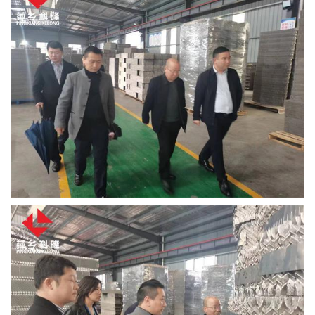
书
荣
誉
联
系
方
式
在
线