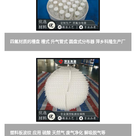
四氟材质的槽盘 槽式 升气管式 圆盘式分布器 萍乡科隆生产厂
家
塑料板波纹 应用 硫酸 天然气 废气净化 解吸脱气等