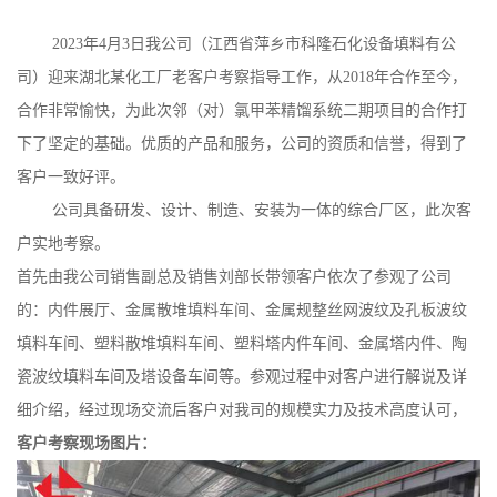
公
2023年4月3日我公司（江西省萍乡市科隆石化设备填料有公
司）迎来湖北某化工厂老客户考察指导工作，
从
2018年合作至今，
司
合作非常愉快，为此次邻
（对）氯甲苯精馏系统二期项目的合作打
下了坚定的基础。优质的产品和服务，公司的资质和信誉，得到了
动
客户一致好评。
态
公司具备研发、设计、制造、安装为一体的综合厂区，此次客
户实地考察。
产
首先由我公司销售副总及销售刘部长带领客户依次了参观了公司
的：内件展厅、金属散堆填料车间、金属规整丝网波纹及孔板波纹
品
填料车间、塑料散堆填料车间、塑料塔内件车间、金属塔内件、陶
展
瓷波纹填料车间及塔设备车间等。参观过程中对客户进行解说及详
细介绍，经过现场交流后客户对我司的规模实力及技术高度认可，
厅
客户
考察
现场图片：
证