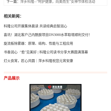
“以书润心 与智同行”为主题的读书分享会大赛
下一篇：
萍乡科隆--“呵护健康，向美而生”女神节体检活动
相关新闻：
科隆公司开展集体晨读 共读经典启智润心
喜讯！湖北客户己内酰胺项目DN3000水萃取塔顺利交付！
旋流板除雾器：原理、结构、性能与工程应用
书香润心 ·“愈”见美好 | 科隆公司读书分享大赛圆满落幕
灯火良宵，匠心共圆｜萍乡科隆祝您元宵安康
产品展示